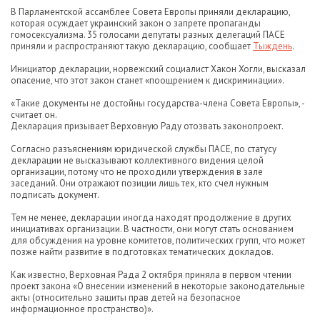
В Парламентской ассамблее Совета Европы приняли декларацию,
которая осуждает украинский закон о запрете пропаганды
гомосексуализма. 35 голосами депутаты разных делегаций ПАСЕ
приняли и распространяют такую декларацию, сообщает
Тыждень
.
Инициатор декларации, норвежский социалист Хакон Хогли, высказал
опасение, что этот закон станет «поощрением к дискриминации».
«Такие документы не достойны государства-члена Совета Европы», -
считает он.
Декларация призывает Верховную Раду отозвать законопроект.
Согласно разъяснениям юридической службы ПАСЕ, по статусу
декларации не высказывают коллективного видения целой
организации, потому что не проходили утверждения в зале
заседаний. Они отражают позиции лишь тех, кто счел нужным
подписать документ.
Тем не менее, декларации иногда находят продолжение в других
инициативах организации. В частности, они могут стать основанием
для обсуждения на уровне комитетов, политических групп, что может
позже найти развитие в подготовках тематических докладов.
Как известно, Верховная Рада 2 октября приняла в первом чтении
проект закона «О внесении изменений в некоторые законодательные
акты (относительно защиты прав детей на безопасное
информационное пространство)».