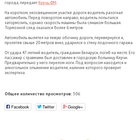
города, передает
Керчь.ФМ
.
На коротком, неосвещенном участке дороги водитель разогнал
автомобиль. Перед поворотом направо, водитель попытался
затормозить, однако скорость машины была слишком большая.
Тормозной след оказался более 6 метров.
Автомобиль вылетел на левую обочину дороги, перевернулся и,
пролетев свыше 20 метров вниз, ударился о стену лодочного гаража.
От удара 47-летний водитель, гражданин Беларуси, погиб на месте. Его
пассажир с травмами был доставлен в городскую больницу Керчи.
Предварительно у него перелом ноги. Под вопросом находится и
алкогольное опьянение водителя, наличие которого проверит
экспертиза.
Общее количество просмотров:
306
Facebook
Twitter
Google+