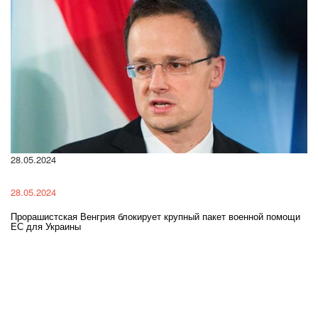
28.05.2024
22
28.05.2024
22
Прорашистская Венгрия блокирует крупный пакет военной помощи
На
ЕС для Украины
ра