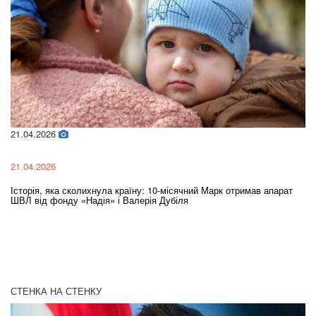
21.04.2026
02
21.04.2026
02
Історія, яка сколихнула країну: 10-місячний Марк отримав апарат
Ol
ШВЛ від фонду «Надія» і Валерія Дубіля
In
СТЕНКА НА СТЕНКУ