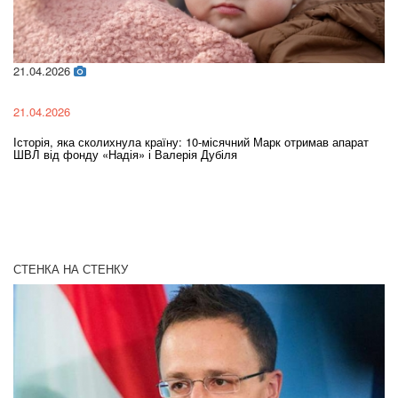
21.04.2026
02
21.04.2026
02
Історія, яка сколихнула країну: 10-місячний Марк отримав апарат
Ol
ШВЛ від фонду «Надія» і Валерія Дубіля
In
СТЕНКА НА СТЕНКУ