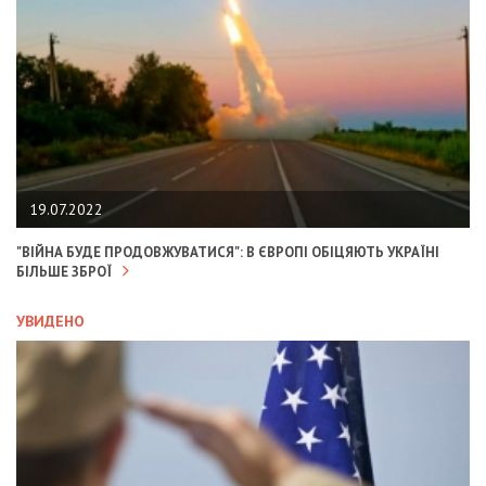
19.07.2022
"ВІЙНА БУДЕ ПРОДОВЖУВАТИСЯ": В ЄВРОПІ ОБІЦЯЮТЬ УКРАЇНІ
БІЛЬШЕ ЗБРОЇ
УВИДЕНО