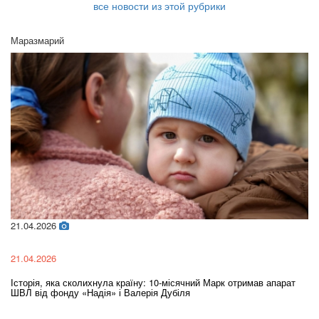
все новости из этой рубрики
Маразмарий
21.04.2026
02
21.04.2026
02
Історія, яка сколихнула країну: 10-місячний Марк отримав апарат
Ol
ШВЛ від фонду «Надія» і Валерія Дубіля
In