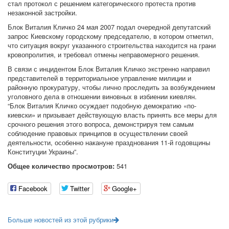
стал протокол с решением категорического протеста против
незаконной застройки.
Блок Виталия Кличко 24 мая 2007 подал очередной депутатский
запрос Киевскому городскому председателю, в котором отметил,
что ситуация вокруг указанного строительства находится на грани
кровопролития, и требовал отмены неправомерного решения.
В связи с инцидентом Блок Виталия Кличко экстренно направил
представителей в территориальное управление милиции и
районную прокуратуру, чтобы лично проследить за возбуждением
уголовного дела в отношении виновных в избиении киевлян.
“Блок Виталия Кличко осуждает подобную демократию «по-
киевски» и призывает действующую власть принять все меры для
срочного решения этого вопроса, демонстрируя тем самым
соблюдение правовых принципов в осуществлении своей
деятельности, особенно накануне празднования 11-й годовщины
Конституции Украины”.
Общее количество просмотров:
541
Facebook
Twitter
Google+
Больше новостей из этой рубрики