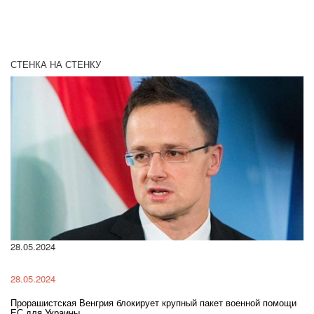
СТЕНКА НА СТЕНКУ
28.05.2024
22
28.05.2024
22
Прорашистская Венгрия блокирует крупный пакет военной помощи
На
ЕС для Украины
ра