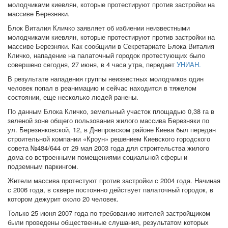
молодчиками киевлян, которые протестируют против застройки на
массиве Березняки.
Блок Виталия Кличко заявляет об избиении неизвестными
молодчиками киевлян, которые протестируют против застройки на
массиве Березняки. Как сообщили в Секретариате Блока Виталия
Кличко, нападение на палаточный городок протестующих было
совершено сегодня, 27 июня, в 4 часа утра, передает
УНИАН.
В результате нападения группы неизвестных молодчиков один
человек попал в реанимацию и сейчас находится в тяжелом
состоянии, еще несколько людей ранены.
По данным Блока Кличко, земельный участок площадью 0,38 га в
зеленой зоне общего пользования жилого массива Березняки по
ул. Березняковской, 12, в Днепровском районе Киева был передан
строительной компании «Кроун» решением Киевского городского
совета №484/644 от 29 мая 2003 года для строительства жилого
дома со встроенными помещениями социальной сферы и
подземным паркингом.
Жители массива протестуют против застройки с 2004 года. Начиная
с 2006 года, в сквере постоянно действует палаточный городок, в
котором дежурит около 20 человек.
Только 25 июня 2007 года по требованию жителей застройщиком
были проведены общественные слушания, результатом которых