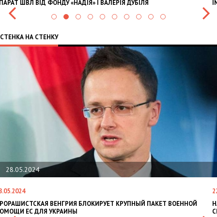
ПАРАТ ШВЛ ВІД ФОНДУ «НАДІЯ» І ВАЛЕРІЯ ДУБІЛЯ
I
СТЕНКА НА СТЕНКУ
28.05.2024
8.05.2024
2
РОРАШИСТСКАЯ ВЕНГРИЯ БЛОКИРУЕТ КРУПНЫЙ ПАКЕТ ВОЕННОЙ
Н
ОМОЩИ ЕС ДЛЯ УКРАИНЫ
С