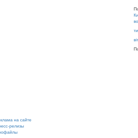
П
Ки
во
ти
ві
По
клама на сайте
ресс-релизы
рофайлы