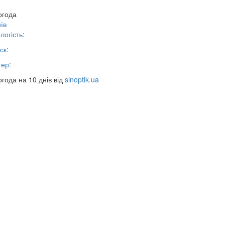
огода
їв
логість:
ск:
тер:
года на 10 днів від
sinoptik.ua