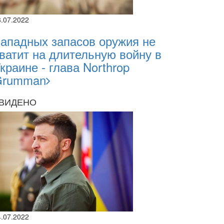
8.07.2022
ападных запасов оружия не
ватит на длительную войну в
11.07.2025
краине - глава Northrop
11.07.2025
Grumman
16:28
ВИДЕНО
Василь Кос
енергетиці
4.07.2022