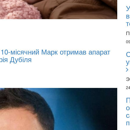
У
в
т
02.02.2026
02.02.2026
П
07:00
0
т
Oleksii Abasov: How Ukrainian Businesse
С
Investments and Hedge Risks During W
у
Э
2
П
о
с
п