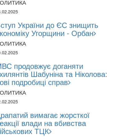
ОЛИТИКА
8.02.2025
ступ України до ЄС знищить
кономіку Угорщини - Орбан
ОЛИТИКА
0.02.2025
ВС продовжує доганяти
хилянтів Шабуніна та Ніколова:
ові подробиці справ
28.1
ОЛИТИКА
28.
2.02.2025
15:5
рапатий вимагає жорсткої
гіршенням криміногенної ситуації в
Уг
еакції влади на вбивства
 війну
ійськових ТЦК