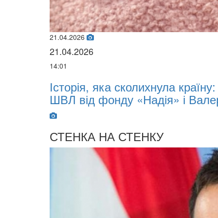
країну: 10-місячний Марк отримав апара
 Валерія Дубіля
СТЕНКА НА СТЕНКУ