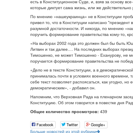
есть в Конституционном Суде, и, взяв за основу вс
которые диктует сама жизнь, или же действительно
По мнению «нашеукраинца» не в Конституции пробл
привел то, что в Конституции написано "президент 
разумной достаточности. И никогда, по мнению «на
поручить формирование правительства кому-то, кр
«На выборах 2002 года это должен был бы быть Ющен
Литвин и так далее.… На последних выборах презид
Тимошенко, не может Тимошенко - Еханурову, не мо
поручается формирование правительства не побед
«Дело не в тексте Конституции, а в демократическ
принималась почти в условиях военного времени, 
себе текст позволяет распоясаться, как угодно, но
демократическим», - добавил он.
Напомним, что Верховная Рада на пленарном засед
Конституцию. Об этом говорится в повестке дня Ра
Общее количество просмотров:
439
Facebook
Twitter
Google+
Больше новостей из этой рубрики