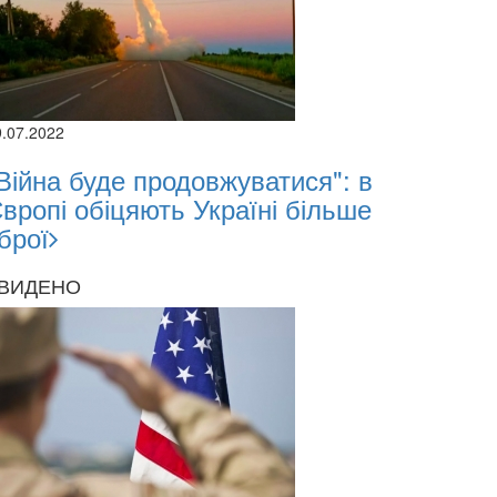
9.07.2022
Війна буде продовжуватися": в
вропі обіцяють Україні більше
брої
ВИДЕНО