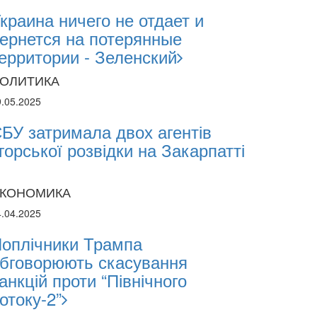
краина ничего не отдает и
ернется на потерянные
ерритории - Зеленский
ОЛИТИКА
9.05.2025
s Can Attract International
БУ затримала двох агентів
ar
горської розвідки на Закарпатті
КОНОМИКА
4.04.2025
оплічники Трампа
бговорюють скасування
анкцій проти “Північного
отоку-2”