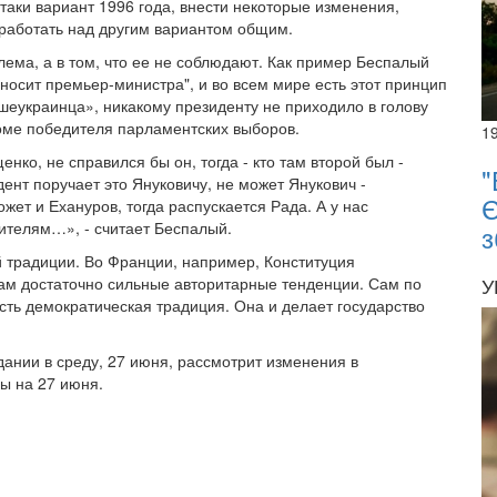
е-таки вариант 1996 года, внести некоторые изменения,
 работать над другим вариантом общим.
ема, а в том, что ее не соблюдают. Как пример Беспалый
вносит премьер-министра", и во всем мире есть этот принцип
шеукраинца», никакому президенту не приходило в голову
оме победителя парламентских выборов.
1
ко, не справился бы он, тогда - кто там второй был -
"
ент поручает это Януковичу, не может Янукович -
Є
жет и Ехануров, тогда распускается Рада. А у нас
ителям…», - считает Беспалый.
з
ой традиции. Во Франции, например, Конституция
У
там достаточно сильные авторитарные тенденции. Сам по
 есть демократическая традиция. Она и делает государство
ании в среду, 27 июня, рассмотрит изменения в
ды на 27 июня.