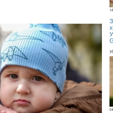
1
З
х
У
У
0