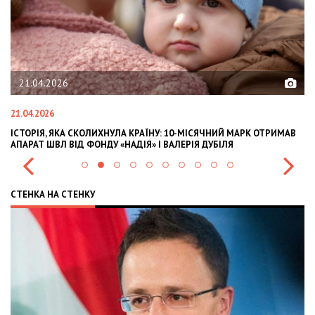
21.04.2026
21.04.2026
02
ІСТОРІЯ, ЯКА СКОЛИХНУЛА КРАЇНУ: 10-МІСЯЧНИЙ МАРК ОТРИМАВ
OL
АПАРАТ ШВЛ ВІД ФОНДУ «НАДІЯ» І ВАЛЕРІЯ ДУБІЛЯ
IN
СТЕНКА НА СТЕНКУ