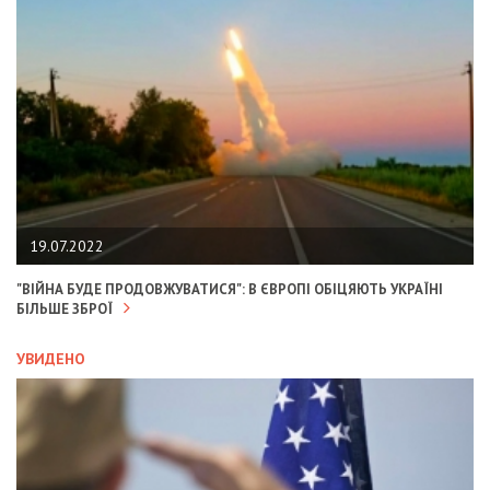
19.07.2022
"ВІЙНА БУДЕ ПРОДОВЖУВАТИСЯ": В ЄВРОПІ ОБІЦЯЮТЬ УКРАЇНІ
БІЛЬШЕ ЗБРОЇ
УВИДЕНО