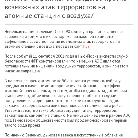
возможных атак террористов на
атомные станции с воздуха/
Немецкая партия Зеленые - Союз 90 критикует правительственные
заявления о том, что в их распоряжении наконец то имеется
эффективное средство против возможных атак террористов на
атомные станции с воздуха, передает сайт
ПЗУ
.
После событий 11 сентября 2001 года в Нью-Йорке эксперты служб
безопасности ФРГ констатировали, что немецкие АЭС являются
потенциальными мишенями воздушных террористов, и они при этом
никак не запрещены.
В настоящее время атомное лобби пытается успокоить публику,
предлагая в качестве антитеррористической защиты т.н. эффект
дымовой завесы - речь идет о том, чтобы создавать над атомными
станциями подобие некоего искусственного облака в случае
поступления информации о том, что какое то воздушное судно
захвачено террористами или отклонилось от намеченного рейса.
Утверждается, что такие облака затруднят атаку террористов,
захвативших самолет, на станцию. На минувшей неделе в районе АЭС
под Ганновером общественности был продемонстрирован первый
такого рода проект.
По мнению Зеленых, дымовая завеса и искусственные облака не