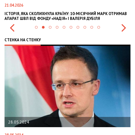
21.04.2026
02
ІСТОРІЯ, ЯКА СКОЛИХНУЛА КРАЇНУ: 10-МІСЯЧНИЙ МАРК ОТРИМАВ
OL
АПАРАТ ШВЛ ВІД ФОНДУ «НАДІЯ» І ВАЛЕРІЯ ДУБІЛЯ
IN
СТЕНКА НА СТЕНКУ
28.05.2024