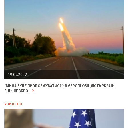
19.07.2022
"ВІЙНА БУДЕ ПРОДОВЖУВАТИСЯ": В ЄВРОПІ ОБІЦЯЮТЬ УКРАЇНІ
БІЛЬШЕ ЗБРОЇ
УВИДЕНО