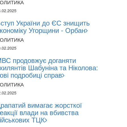
ОЛИТИКА
8.02.2025
ступ України до ЄС знищить
кономіку Угорщини - Орбан
ional
ОЛИТИКА
0.02.2025
ВС продовжує доганяти
хилянтів Шабуніна та Ніколова:
ові подробиці справ
ОЛИТИКА
2.02.2025
рапатий вимагає жорсткої
еакції влади на вбивства
ійськових ТЦК