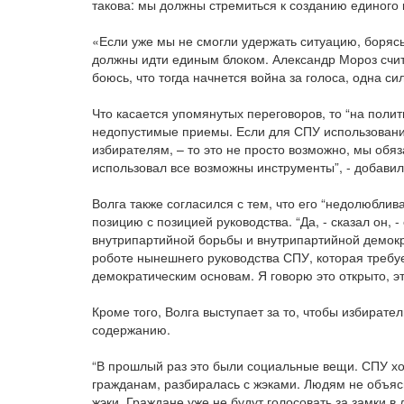
такова: мы должны стремиться к созданию единого 
«Если уже мы не смогли удержать ситуацию, борясь
должны идти единым блоком. Александр Мороз счит
боюсь, что тогда начнется война за голоса, одна си
Что касается упомянутых переговоров, то “на поли
недопустимые приемы. Если для СПУ использование 
избирателям, – то это не просто возможно, мы обяз
использовал все возможны инструменты”, - добавил
Волга также согласился с тем, что его “недолюблива
позицию с позицией руководства. “Да, - сказал он, 
внутрипартийной борьбы и внутрипартийной демокра
роботе нынешнего руководства СПУ, которая требуе
демократическим основам. Я говорю это открыто, эт
Кроме того, Волга выступает за то, чтобы избират
содержанию.
“В прошлый раз это были социальные вещи. СПУ хо
гражданам, разбиралась с жэками. Людям не объяс
жэки. Граждане уже не будут голосовать за замки в 