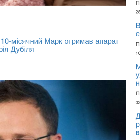
П
2
В
е
Ukrainian Businesses Can Attract Internat
П
ge Risks During War
1
М
у
н
П
0
Д
р
в