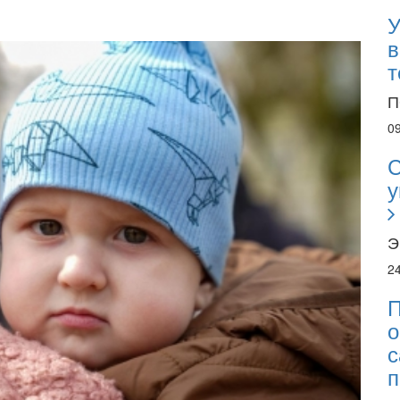
У
в
т
П
0
С
у
Э
2
П
о
с
п