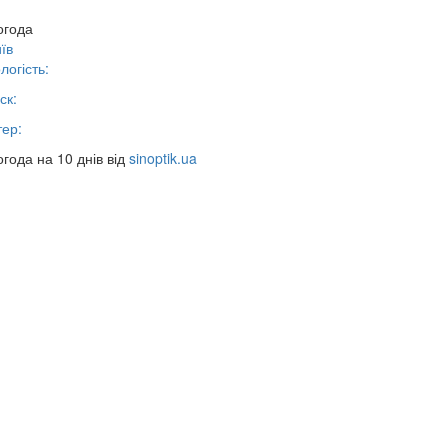
огода
їв
логість:
ск:
тер:
года на 10 днів від
sinoptik.ua
28.10.2023
28.10.2023
15:51
туації в
Угорщина захищає рашистськ