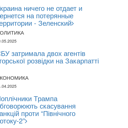
краина ничего не отдает и
ернется на потерянные
ерритории - Зеленский
11.07.2025
11.07.2025
ОЛИТИКА
16:28
9.05.2025
Василь Костюк очолив "Прикарпат
БУ затримала двох агентів
енергетиці
горської розвідки на Закарпатті
КОНОМИКА
4.04.2025
оплічники Трампа
бговорюють скасування
анкцій проти “Північного
отоку-2”