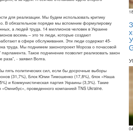
1
ности для реализации. Мы будем использовать критику
З
но. В обязательном порядке мы вспомним формулировку
ных, а людей труда. 14 миллионов человек в Украине
х
лионов восемь – это те люди, которые создают
У
аботают в сфере обслуживания. Эти люди содержат 45-
ка труда. Мы поднимем законопроект Мороза о почасовой
У парламента. Такое подчинение позволит реализовать закон
раза”, - заявил Волга.
У
ы пять политических сил, если бы досрочные выборы
ионов (31,7%), Блок Юлии Тимошенко (17,8%), блок «Наша
5%) и Коммунистическая партия Украины (3,3%). Такие
 «Омнибус», проведенного компанией TNS Ukraine.
0