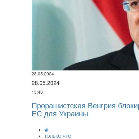
22.01.2024
22.01.2024
16:25
й пакет военной помощи
Нацполіція ляка
разі мобілізації 
ТОЛЬКО ЧТО