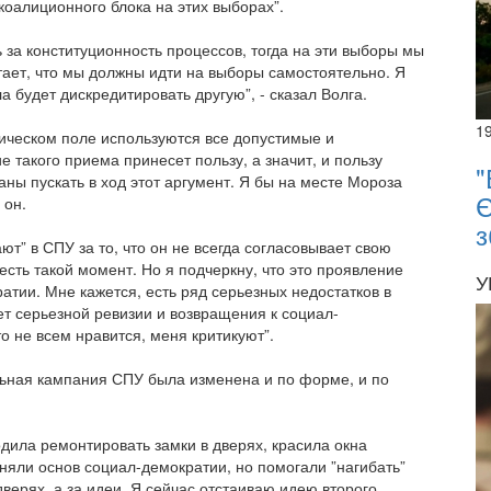
коалиционного блока на этих выборах”.
 за конституционность процессов, тогда на эти выборы мы
ает, что мы должны идти на выборы самостоятельно. Я
ла будет дискредитировать другую”, - сказал Волга.
1
тическом поле используются все допустимые и
такого приема принесет пользу, а значит, и пользу
"
аны пускать в ход этот аргумент. Я бы на месте Мороза
Є
 он.
з
ют” в СПУ за то, что он не всегда согласовывает свою
- есть такой момент. Но я подчеркну, что это проявление
У
тии. Мне кажется, есть ряд серьезных недостатков в
т серьезной ревизии и возвращения к социал-
о не всем нравится, меня критикуют”.
ельная кампания СПУ была изменена и по форме, и по
дила ремонтировать замки в дверях, красила окна
няли основ социал-демократии, но помогали ”нагибать”
дверях, а за идеи. Я сейчас отстаиваю идею второго