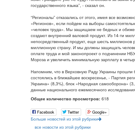
государственного языка”, - сказал он.
“Регионалы” отказались от этого, имея все возмож
«Регионов», если пойдем на выборы самостоятель
«человек труда». Мы защищаем не бедных и обижен
создают внутренний валовой продукт. Из 14-ти мил
непосредственный продукт, еще шесть миллионов р
миллионную страну. И мы должны защищать челове
оплате труда и мой законопроект о подчинении НБ
Мороза и увеличить минимальную зарплату в четыре 
Напомним, что в Верховную Раду Украины прошли б
состоялись в ближайшее воскресенье, - Партия рег
Украина» (8,3%), блок «Народная самооборона» (3,
данные национального ежемесячного исследования
Общее количество просмотров:
618
Facebook
Twitter
Google+
Больше новостей из этой рубрики
все новости из этой рубрики