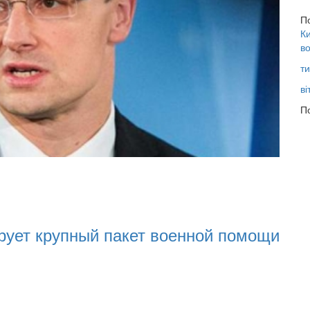
П
Ки
во
ти
ві
По
є громадян погіршенням криміногенної си
поліціянтів на війну