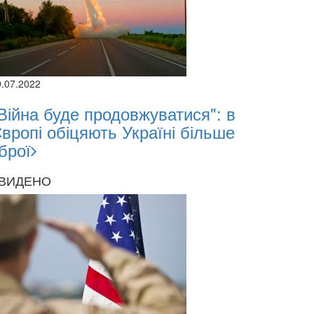
9.07.2022
Війна буде продовжуватися": в
вропі обіцяють Україні більше
брої
ВИДЕНО