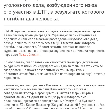
уголовного дела, возбужденного из-за
его участия в ДТП, в результате которого
погибли два человека.
В МВД отрицают возможность предоставления разрешения Сергею
Калиновскому покинуть пределы Украины, если он находится на
подписке о невыезде в рамках расследования уголовного дела,
возбужденного из-за его участия в ДТП, в результате которого
погибли два человека. Об этом сегодня, отвечая на вопрос
журналистов, заявил и.о. министра внутренних дел Михаил Корниенко,
передают
Подробности.
По его словам, следователь как самостоятельная процессуальная
фигура может изменить меру пресечения, но за границу в этом случае
следователь не может позволить выехать. "Ни при каких
обстоятельствах. Это исключается. Это противоречит закону", - отметил
Корниенко.
Напомним, авария с участием Калиновского - младшего сына крупного
нефтяного бизнесмена Зиновия Калиновского и экс-жены
совладельца "РосУкрЭнерго" Дмитрия Фирташа Марии Фирташ -
произошла 30 мая утром. BMW М6, за рулем которого был
Калиновский, врезался в припаркованные "Жигули" на бульваре
Шевченко, 23 в Киеве. Пассажир "Жигули", служащий Внутренних войск,
погиб на месте. С Калиновским в машине ехала его 25-летняя подруга,