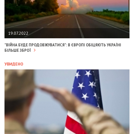
19.07.2022
"ВІЙНА БУДЕ ПРОДОВЖУВАТИСЯ": В ЄВРОПІ ОБІЦЯЮТЬ УКРАЇНІ
БІЛЬШЕ ЗБРОЇ
УВИДЕНО