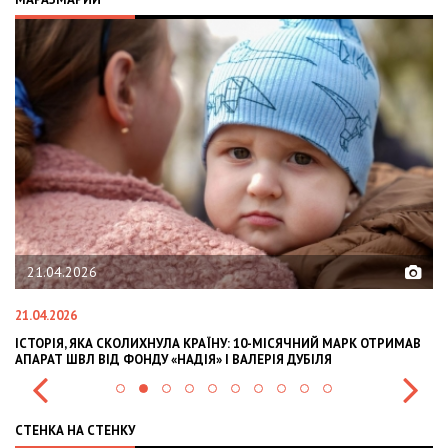
21.04.2026
21.04.2026
02
ІСТОРІЯ, ЯКА СКОЛИХНУЛА КРАЇНУ: 10-МІСЯЧНИЙ МАРК ОТРИМАВ
OL
АПАРАТ ШВЛ ВІД ФОНДУ «НАДІЯ» І ВАЛЕРІЯ ДУБІЛЯ
IN
СТЕНКА НА СТЕНКУ