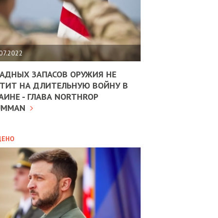
ЩИТЬ
НОМІКУ
РЩИНИ
07.2022
АН
АДНЫХ ЗАПАСОВ ОРУЖИЯ НЕ
ТИТ НА ДЛИТЕЛЬНУЮ ВОЙНУ В
АИНЕ - ГЛАВА NORTHROP
ИТИКА
10.02.2025
UMMAN
МВС
ДОВЖУЄ
АНЯТИ
ЛЯНТІВ
ДЕНО
УНІНА
ОЛОВА:
І
РОБИЦІ
АВ