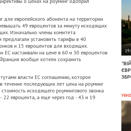
 директивы о ценах на роуминг одобрил
АГЕ
УГО
РОЗ
нг для европейского абонента на территории
НА
ЗАК
ревышать 49 евроцентов за минуту исходящих
щих. Изначально члены комитета
 предлагали установить тарифы в 40
онков и 15 евроцентов для входящих.
ЭКО
19.
н ЕС настаивали на цене в 60 и 30 евроцентов
ТРА
 Франция вообще хотели сохранить
"ВІ
ОБГ
ЄВР
СКА
САН
ЗБР
тутами власти ЕС соглашению, которое
ПРО
 в течение последующих лет цена на роуминг
“ПІ
у стоимость исходящего роумингового звонка
ПОТ
УВИ
 22 евроцента, а еще через год - 43 и 19
ПОЛ
УКР