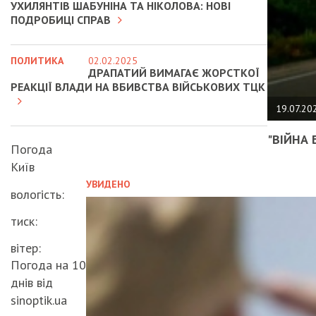
УХИЛЯНТІВ ШАБУНІНА ТА НІКОЛОВА: НОВІ
ПОДРОБИЦІ СПРАВ
ПОЛИТИКА
02.02.2025
ДРАПАТИЙ ВИМАГАЄ ЖОРСТКОЇ
РЕАКЦІЇ ВЛАДИ НА ВБИВСТВА ВІЙСЬКОВИХ ТЦК
19.07.20
"ВІЙНА 
Погода
Київ
УВИДЕНО
вологість:
тиск:
вітер:
Погода на 10
днів від
sinoptik.ua