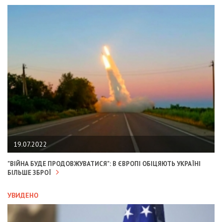
19.07.2022
"ВІЙНА БУДЕ ПРОДОВЖУВАТИСЯ": В ЄВРОПІ ОБІЦЯЮТЬ УКРАЇНІ
БІЛЬШЕ ЗБРОЇ
УВИДЕНО