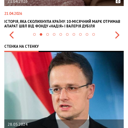
21.04.2026
21.04.2026
02
ІСТОРІЯ, ЯКА СКОЛИХНУЛА КРАЇНУ: 10-МІСЯЧНИЙ МАРК ОТРИМАВ
OL
АПАРАТ ШВЛ ВІД ФОНДУ «НАДІЯ» І ВАЛЕРІЯ ДУБІЛЯ
IN
СТЕНКА НА СТЕНКУ
28.05.2024