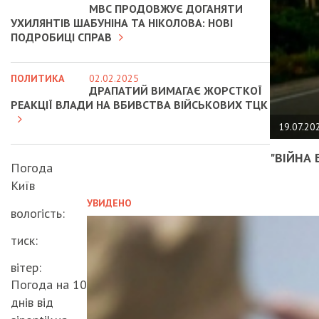
МВС ПРОДОВЖУЄ ДОГАНЯТИ
УХИЛЯНТІВ ШАБУНІНА ТА НІКОЛОВА: НОВІ
ПОДРОБИЦІ СПРАВ
ПОЛИТИКА
02.02.2025
ДРАПАТИЙ ВИМАГАЄ ЖОРСТКОЇ
РЕАКЦІЇ ВЛАДИ НА ВБИВСТВА ВІЙСЬКОВИХ ТЦК
19.07.20
"ВІЙНА 
Погода
Київ
УВИДЕНО
вологість:
тиск:
вітер:
Погода на 10
днів від