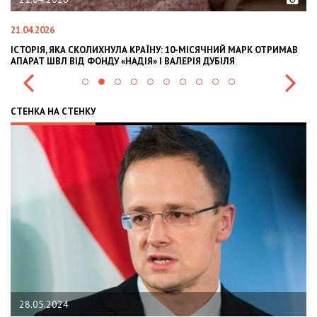
21.04.2026
02
ІСТОРІЯ, ЯКА СКОЛИХНУЛА КРАЇНУ: 10-МІСЯЧНИЙ МАРК ОТРИМАВ
OL
АПАРАТ ШВЛ ВІД ФОНДУ «НАДІЯ» І ВАЛЕРІЯ ДУБІЛЯ
IN
СТЕНКА НА СТЕНКУ
28.05.2024