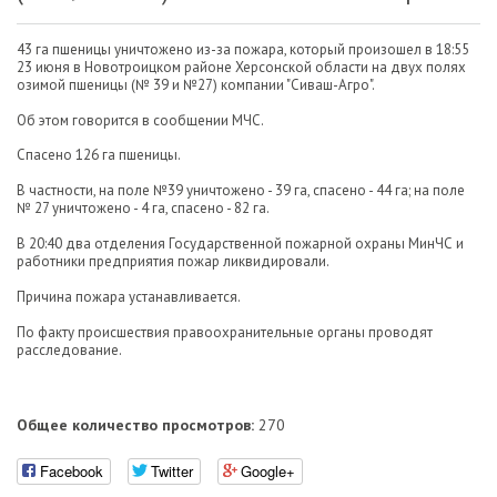
43 га пшеницы уничтожено из-за пожара, который произошел в 18:55
23 июня в Новотроицком районе Херсонской области на двух полях
озимой пшеницы (№ 39 и №27) компании "Сиваш-Агро".
Об этом говорится в сообщении МЧС.
Спасено 126 га пшеницы.
В частности, на поле №39 уничтожено - 39 га, спасено - 44 га; на поле
№ 27 уничтожено - 4 га, спасено - 82 га.
В 20:40 два отделения Государственной пожарной охраны МинЧС и
работники предприятия пожар ликвидировали.
Причина пожара устанавливается.
По факту происшествия правоохранительные органы проводят
расследование.
Общее количество просмотров:
270
Facebook
Twitter
Google+