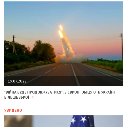
19.07.2022
"ВІЙНА БУДЕ ПРОДОВЖУВАТИСЯ": В ЄВРОПІ ОБІЦЯЮТЬ УКРАЇНІ
БІЛЬШЕ ЗБРОЇ
УВИДЕНО