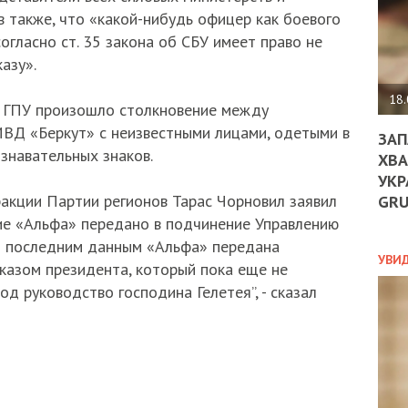
ДО
в также, что «какой-нибудь офицер как боевого
ЄС
огласно ст. 35 закона об СБУ имеет право не
ЗНИ
ЕКО
азу».
УГО
-
18.
 ГПУ произошло столкновение между
ОРБ
ВД «Беркут» с неизвестными лицами, одетыми в
ЗАП
знавательных знаков.
ХВА
УКР
ПОЛ
акции Партии регионов Тарас Чорновил заявил
GR
ПРО
ие «Альфа» передано в подчинение Управлению
ДОГ
м последним данным «Альфа» передана
УХИ
УВИ
указом президента, который пока еще не
ШАБ
од руководство господина Гелетея”, - сказал
ТА
НІК
НОВ
ПОД
СПР