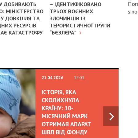
Пого
У ДОБИВАЮТЬ
– ІДЕНТИФІКОВАНО
: МІНІСТЕРСТВО
ТРЬОХ ВОЄННИХ
sino
У ДОВКІЛЛЯ ТА
ЗЛОЧИНЦІВ ІЗ
НИХ РЕСУРСІВ
ТЕРОРИСТИЧНОЇ ГРУПИ
КАЄ КАТАСТРОФУ
“БЄЗЛЄРА”
21.04.2026
14:01
ІСТОРІЯ, ЯКА
СКОЛИХНУЛА
КРАЇНУ: 10-
МІСЯЧНИЙ МАРК
ОТРИМАВ АПАРАТ
ШВЛ ВІД ФОНДУ