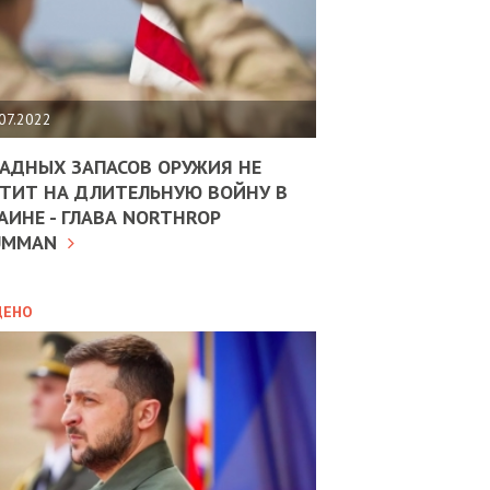
ЩИТЬ
НОМІКУ
РЩИНИ
07.2022
АН
АДНЫХ ЗАПАСОВ ОРУЖИЯ НЕ
ТИТ НА ДЛИТЕЛЬНУЮ ВОЙНУ В
АИНЕ - ГЛАВА NORTHROP
ИТИКА
10.02.2025
UMMAN
МВС
ДОВЖУЄ
АНЯТИ
ЛЯНТІВ
ДЕНО
УНІНА
ОЛОВА:
І
РОБИЦІ
АВ