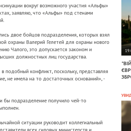
АГЕ
нсинуации вокруг возможного участия «Альфы»
УГО
ктах, заявляю, что «Альфы» под стенами
РОЗ
НА
й.
ЗАК
лись двое бойцов подразделения, которых взял
ной охраны Валерий Гелетей для охраны нового
ЭКО
нию Чалого, это допускается законом и
19.
ысших должностных лиц государства.
ТРА
"ВІ
ОБГ
ЄВР
СКА
 в подобный конфликт, поскольку, представляя
САН
ЗБР
е, не имела на то достаточных оснований», -
ПРО
“ПІ
ПОТ
УВИ
ли бы подразделение получило чей-то
ыполнен.
ПОЛ
вычайной ситуации руководит коллегиальный
УКР
едставители всех силовых министерств и