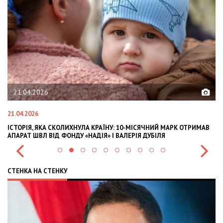
21.04.2026
21.04.2026
02
ІСТОРІЯ, ЯКА СКОЛИХНУЛА КРАЇНУ: 10-МІСЯЧНИЙ МАРК ОТРИМАВ
OL
АПАРАТ ШВЛ ВІД ФОНДУ «НАДІЯ» І ВАЛЕРІЯ ДУБІЛЯ
IN
СТЕНКА НА СТЕНКУ