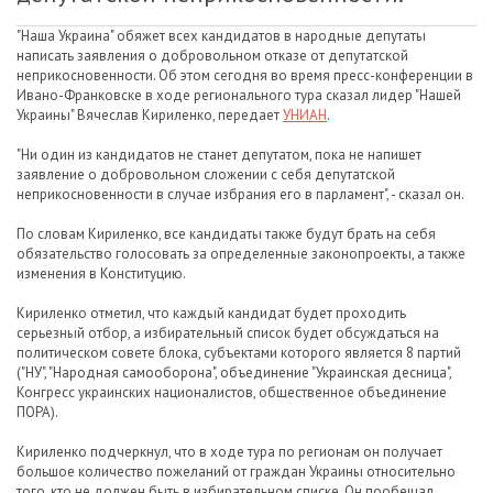
"Наша Украина" обяжет всех кандидатов в народные депутаты
написать заявления о добровольном отказе от депутатской
неприкосновенности. Об этом сегодня во время пресс-конференции в
Ивано-Франковске в ходе регионального тура сказал лидер "Нашей
Украины" Вячеслав Кириленко, передает
УНИАН
.
"Ни один из кандидатов не станет депутатом, пока не напишет
заявление о добровольном сложении с себя депутатской
неприкосновенности в случае избрания его в парламент", - сказал он.
По словам Кириленко, все кандидаты также будут брать на себя
обязательство голосовать за определенные законопроекты, а также
изменения в Конституцию.
Кириленко отметил, что каждый кандидат будет проходить
серьезный отбор, а избирательный список будет обсуждаться на
политическом совете блока, субъектами которого является 8 партий
("НУ", "Народная самооборона", объединение "Украинская десница",
Конгресс украинских националистов, общественное объединение
ПОРА).
Кириленко подчеркнул, что в ходе тура по регионам он получает
большое количество пожеланий от граждан Украины относительно
того, кто не должен быть в избирательном списке. Он пообещал