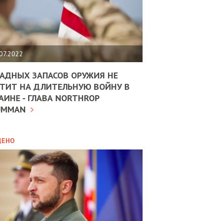
ЩИТЬ
НОМІКУ
РЩИНИ
07.2022
АН
АДНЫХ ЗАПАСОВ ОРУЖИЯ НЕ
ТИТ НА ДЛИТЕЛЬНУЮ ВОЙНУ В
АИНЕ - ГЛАВА NORTHROP
ИТИКА
10.02.2025
UMMAN
МВС
ДОВЖУЄ
АНЯТИ
ЛЯНТІВ
ДЕНО
УНІНА
ОЛОВА:
І
РОБИЦІ
АВ