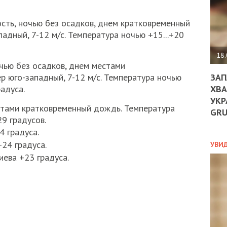
ДО
ЄС
сть, ночью без осадков, днем кратковременный
ЗНИ
ЕКО
адный, 7-12 м/с. Температура ночью +15...+20
УГО
-
18.
ОРБ
чью без осадков, днем местами
ЗАП
р юго-западный, 7-12 м/с. Температура ночью
ХВА
радуса.
УКР
ПОЛ
стами кратковременный дождь. Температура
GR
29 градусов.
ПРО
4 градуса.
ДОГ
УХИ
+24 градуса.
УВИ
ШАБ
ева +23 градуса.
ТА
НІК
НОВ
ПОД
СПР