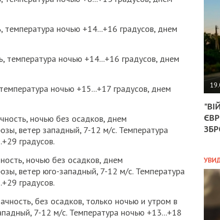
АГЕ
УГО
РОЗ
температура ночью +14...+16 градусов, днем
НА
ЗАК
 температура ночью +14...+16 градусов, днем
ЭКО
19.
емпература ночью +15...+17 градусов, днем
ТРА
"ВІ
ОБГ
ЄВР
СКА
чность, ночью без осадков, днем
САН
ЗБР
зы, ветер западный, 7-12 м/с. Температура
ПРО
.+29 градусов.
“ПІ
ПОТ
ность, ночью без осадков, днем
УВИ
зы, ветер юго-западный, 7-12 м/с. Температура
.+29 градусов.
ПОЛ
чность, без осадков, только ночью и утром в
падный, 7-12 м/с. Температура ночью +13...+18
УКР