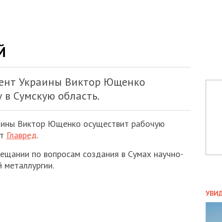
Й
идент Украины Виктор Ющенко
 в Сумскую область.
раины Виктор Ющенко осуществит рабочую
ет
Главред
.
овещании по вопросам создания в Сумах научно-
 металлургии.
ПОЛ
УВИ
ЗАТ
ДВО