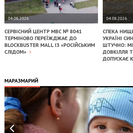
04.08.2026
04.08.2026
СЕРВІСНИЙ ЦЕНТР МВС № 8041
СПЕКА НИЩИ
ТЕРМІНОВО ПЕРЕЇЖДЖАЄ ДО
УКРАЇНІ С
BLOCKBUSTER MALL ІЗ «РОСІЙСЬКИМ
ШТУЧНО: М
СЛІДОМ»
ДОВКІЛЛЯ Т
ДОПУСКАЄ 
МАРАЗМАРИЙ
КРАЇНУ:
АВ
ДІЯ» І