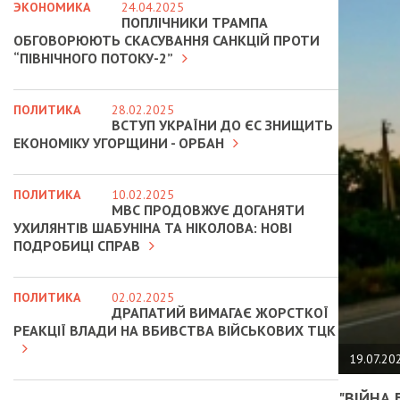
ЭКОНОМИКА
24.04.2025
ПОПЛІЧНИКИ ТРАМПА
ОБГОВОРЮЮТЬ СКАСУВАННЯ САНКЦІЙ ПРОТИ
“ПІВНІЧНОГО ПОТОКУ-2”
ПОЛИТИКА
28.02.2025
ВСТУП УКРАЇНИ ДО ЄС ЗНИЩИТЬ
ЕКОНОМІКУ УГОРЩИНИ - ОРБАН
ПОЛИТИКА
10.02.2025
МВС ПРОДОВЖУЄ ДОГАНЯТИ
УХИЛЯНТІВ ШАБУНІНА ТА НІКОЛОВА: НОВІ
ПОДРОБИЦІ СПРАВ
ПОЛИТИКА
02.02.2025
ДРАПАТИЙ ВИМАГАЄ ЖОРСТКОЇ
РЕАКЦІЇ ВЛАДИ НА ВБИВСТВА ВІЙСЬКОВИХ ТЦК
19.07.20
"ВІЙНА 