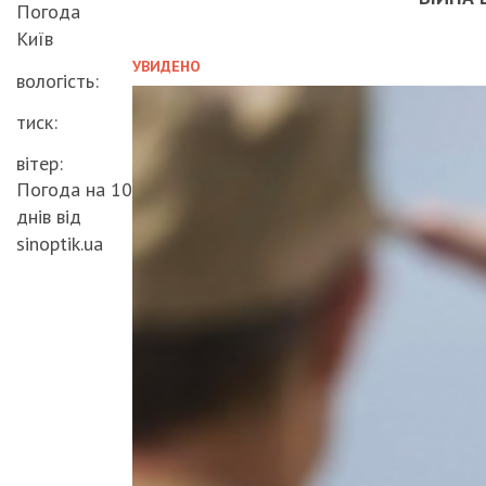
Погода
Київ
УВИДЕНО
вологість:
тиск:
вітер:
Погода на 10
днів від
sinoptik.ua