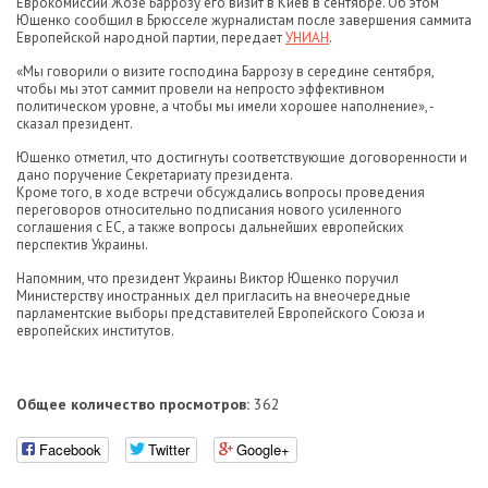
Еврокомиссии Жозе Баррозу его визит в Киев в сентябре. Об этом
Ющенко сообщил в Брюсселе журналистам после завершения саммита
Европейской народной партии, передает
УНИАН
.
«Мы говорили о визите господина Баррозу в середине сентября,
чтобы мы этот саммит провели на непросто эффективном
политическом уровне, а чтобы мы имели хорошее наполнение», -
сказал президент.
Ющенко отметил, что достигнуты соответствующие договоренности и
дано поручение Секретариату президента.
Кроме того, в ходе встречи обсуждались вопросы проведения
переговоров относительно подписания нового усиленного
соглашения с ЕС, а также вопросы дальнейших европейских
перспектив Украины.
Напомним, что президент Украины Виктор Ющенко поручил
Министерству иностранных дел пригласить на внеочередные
парламентские выборы представителей Европейского Союза и
европейских институтов.
Общее количество просмотров:
362
Facebook
Twitter
Google+