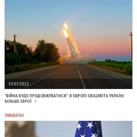
19.07.2022
"ВІЙНА БУДЕ ПРОДОВЖУВАТИСЯ": В ЄВРОПІ ОБІЦЯЮТЬ УКРАЇНІ
БІЛЬШЕ ЗБРОЇ
УВИДЕНО