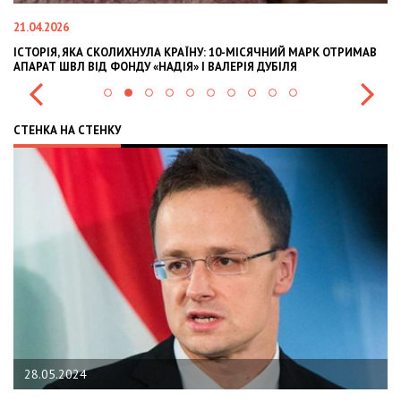
21.04.2026
02
ІСТОРІЯ, ЯКА СКОЛИХНУЛА КРАЇНУ: 10-МІСЯЧНИЙ МАРК ОТРИМАВ
OL
АПАРАТ ШВЛ ВІД ФОНДУ «НАДІЯ» І ВАЛЕРІЯ ДУБІЛЯ
IN
СТЕНКА НА СТЕНКУ
28.05.2024