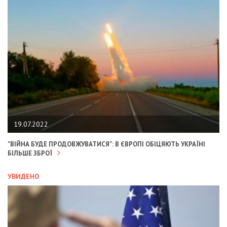
19.07.2022
"ВІЙНА БУДЕ ПРОДОВЖУВАТИСЯ": В ЄВРОПІ ОБІЦЯЮТЬ УКРАЇНІ
БІЛЬШЕ ЗБРОЇ
УВИДЕНО