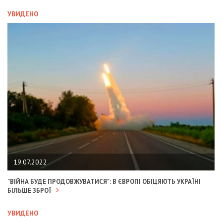
УВИДЕНО
19.07.2022
"ВІЙНА БУДЕ ПРОДОВЖУВАТИСЯ": В ЄВРОПІ ОБІЦЯЮТЬ УКРАЇНІ
БІЛЬШЕ ЗБРОЇ
УВИДЕНО