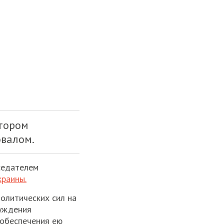
тором
валом.
седателем
краины.
олитических сил на
суждения
 обеспечения ею