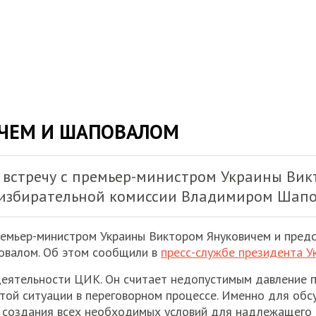
ИЧЕМ И ШАПОВАЛОМ
встречу с премьер-министром Украины Вик
 избирательной комиссии Владимиром Шапо
ремьер-министром Украины Виктором Януковичем и пред
овалом. Об этом сообщили в
пресс-службе президента У
деятельности ЦИК. Он считает недопустимым давление п
этой ситуации в переговорном процессе. Именно для об
и создания всех необходимых условий для надлежащего