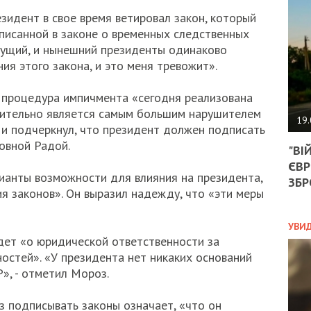
АГЕ
зидент в свое время ветировал закон, который
УГО
РОЗ
писанной в законе о временных следственных
НА
дущий, и нынешний президенты одинаково
ЗАК
я этого закона, и это меня тревожит».
 процедура импичмента «сегодня реализована
вительно является самым большим нарушителем
ЭКО
19.
 и подчеркнул, что президент должен подписать
ТРА
овной Радой.
"ВІ
ОБГ
ЄВР
СКА
рианты возможности для влияния на президента,
САН
ЗБР
ия законов». Он выразил надежду, что «эти меры
ПРО
“ПІ
ПОТ
УВИ
идет «о юридической ответственности за
стей». «У президента нет никаких оснований
», - отметил Мороз.
ПОЛ
УКР
аз подписывать законы означает, «что он