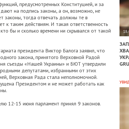
ДО
функций, предусмотренных Конституцией, и за
ЄС
 дают на подпись законы, а он, возможно, не
ЗНИ
т законы, тогда отвечать должны те в
ЕКО
ет к таким действиям. И такая ответственность
УГО
кто бы и сколько времени ни скрывался от такой
-
18.
ОРБ
ЗАП
ХВА
ариата президента Виктор Балога заявил, что
УКР
одного закона, принятого Верховной Радой
ПОЛ
GR
июня съезды «Нашей Украины» и БЮТ утвердили
ПРО
родными депутатами, избранными от этих
ДОГ
ией, Верховная Рада стала неполномочной.
УХИ
УВИ
пущена Президентом и не может работать как
ШАБ
ны.
ТА
НІК
лю 12-15 июня парламент принял 9 законов.
НОВ
ПОД
СПР