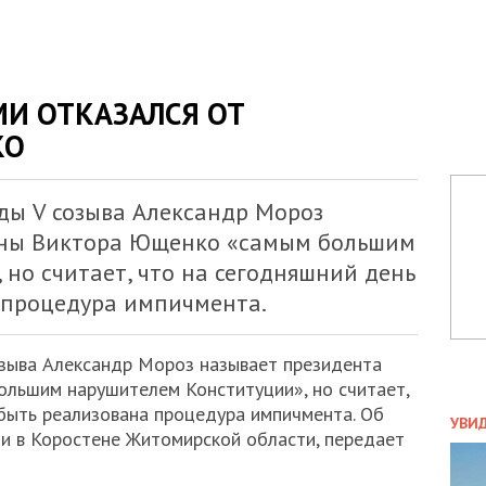
МИ ОТКАЗАЛСЯ ОТ
КО
ды V созыва Александр Мороз
ины Виктора Ющенко «самым большим
но считает, что на сегодняшний день
 процедура импичмента.
зыва Александр Мороз называет президента
льшим нарушителем Конституции», но считает,
ПОЛ
быть реализована процедура импичмента. Об
УВИ
ии в Коростене Житомирской области, передает
ЗАТ
ДВО