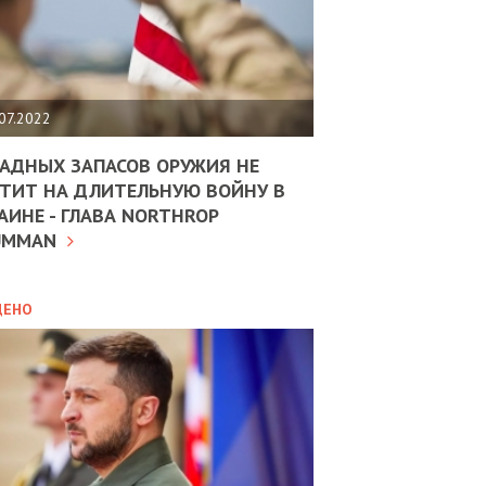
ЩИТЬ
НОМІКУ
РЩИНИ
07.2022
АН
АДНЫХ ЗАПАСОВ ОРУЖИЯ НЕ
ТИТ НА ДЛИТЕЛЬНУЮ ВОЙНУ В
АИНЕ - ГЛАВА NORTHROP
ИТИКА
10.02.2025
UMMAN
МВС
ДОВЖУЄ
АНЯТИ
ЛЯНТІВ
ДЕНО
УНІНА
ОЛОВА:
І
РОБИЦІ
АВ