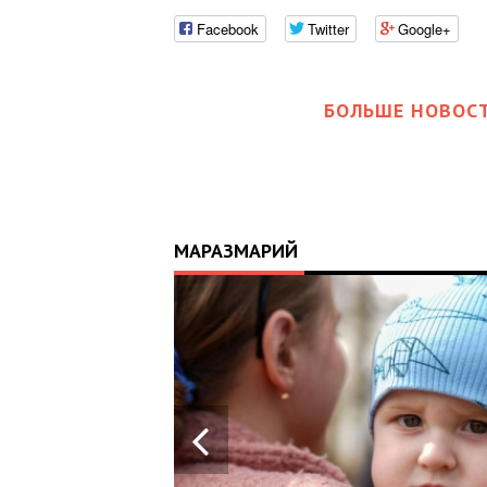
Facebook
Twitter
Google+
БОЛЬШЕ НОВОСТ
МАРАЗМАРИЙ
17:25
ИЙ
ЦЬ
 ОТРИМАВ
У ВОЄННИХ
Х В