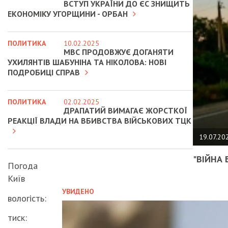
ВСТУП УКРАЇНИ ДО ЄС ЗНИЩИТЬ
ЕКОНОМІКУ УГОРЩИНИ - ОРБАН
ПОЛИТИКА
10.02.2025
МВС ПРОДОВЖУЄ ДОГАНЯТИ
УХИЛЯНТІВ ШАБУНІНА ТА НІКОЛОВА: НОВІ
ПОДРОБИЦІ СПРАВ
ПОЛИТИКА
02.02.2025
ДРАПАТИЙ ВИМАГАЄ ЖОРСТКОЇ
РЕАКЦІЇ ВЛАДИ НА ВБИВСТВА ВІЙСЬКОВИХ ТЦК
19.07.20
"ВІЙНА 
Погода
Київ
УВИДЕНО
вологість:
тиск: