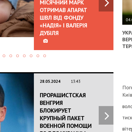
МІСЯЧНИЙ МАРК
ОТРИМАВ АПАРАТ
ПОЛ
ШВЛ ВІД ФОНДУ
ВИМ
04.
«НАДІЯ» І ВАЛЕРІЯ
ЖОР
РЕА
ДУБІЛЯ
УКР
ВЛА
ВЕР
НА
ТЕР
ВБИ
ВІЙ
ТЦК
28.05.2024
13:43
Пог
ПРОРАШИСТСКАЯ
Киї
ВЕНГРИЯ
воло
БЛОКИРУЕТ
тиск
КРУПНЫЙ ПАКЕТ
ВОЕННОЙ ПОМОЩИ
віте