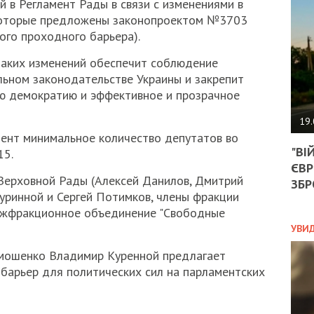
 в Регламент Рады в связи с изменениями в
АГЕ
УГО
 которые предложены законопроектом №3703
РОЗ
ого проходного барьера).
НА
ЗАК
таких изменений обеспечит соблюдение
льном законодательстве Украины и закрепит
ую демократию и эффективное и прозрачное
ЭКО
19.
мент минимальное количество депутатов во
ТРА
"ВІ
15.
ОБГ
ЄВР
СКА
Верховной Рады (Алексей Данилов, Дмитрий
САН
ЗБР
уринной и Сергей Потимков, члены фракции
ПРО
“ПІ
ежфракционное объединение "Свободные
ПОТ
УВИ
мошенко Владимир Куренной предлагает
барьер для политических сил на парламентских
ПОЛ
УКР