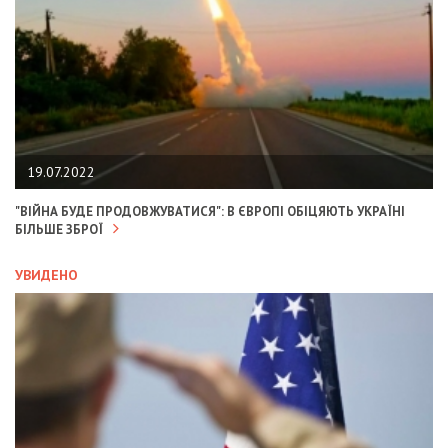
19.07.2022
"ВІЙНА БУДЕ ПРОДОВЖУВАТИСЯ": В ЄВРОПІ ОБІЦЯЮТЬ УКРАЇНІ
БІЛЬШЕ ЗБРОЇ
УВИДЕНО