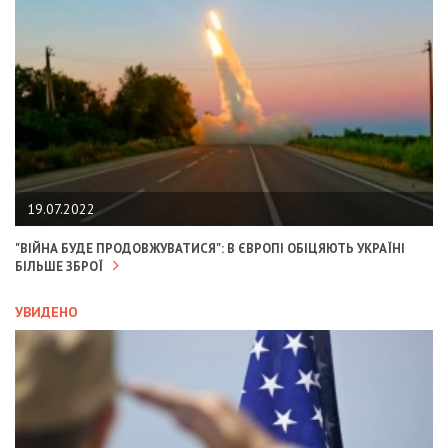
19.07.2022
"ВІЙНА БУДЕ ПРОДОВЖУВАТИСЯ": В ЄВРОПІ ОБІЦЯЮТЬ УКРАЇНІ
БІЛЬШЕ ЗБРОЇ
УВИДЕНО