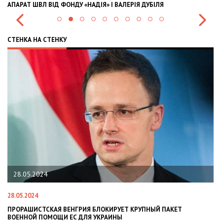
АПАРАТ ШВЛ ВІД ФОНДУ «НАДІЯ» І ВАЛЕРІЯ ДУБІЛЯ
IN
СТЕНКА НА СТЕНКУ
28.05.2024
28.05.2024
22
ПРОРАШИСТСКАЯ ВЕНГРИЯ БЛОКИРУЕТ КРУПНЫЙ ПАКЕТ
Н
ВОЕННОЙ ПОМОЩИ ЕС ДЛЯ УКРАИНЫ
СИ