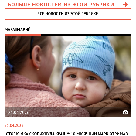
БОЛЬШЕ НОВОСТЕЙ ИЗ ЭТОЙ РУБРИКИ
ВСЕ НОВОСТИ ИЗ ЭТОЙ РУБРИКИ
МАРАЗМАРИЙ
21.04.2026
21.04.2026
02
ІСТОРІЯ, ЯКА СКОЛИХНУЛА КРАЇНУ: 10-МІСЯЧНИЙ МАРК ОТРИМАВ
OL