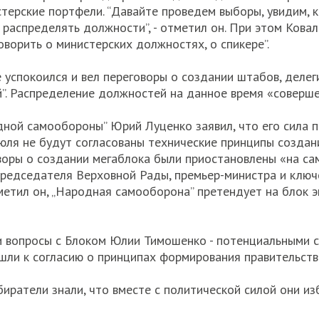
терские портфели. “Давайте проведем выборы, увидим, к
м распределять должности”, - отметил он. При этом Кова
оворить о министерских должностях, о спикере”.
те успокоился и вел переговоры о создании штабов, деле
”. Распределение должностей на данное время «совершен
дной самообороны” Юрий Луценко заявил, что его сила 
юля не будут согласованы технические принципы создан
воры о создании мегаблока были приостановлены «на са
редседателя Верховной Рады, премьер-министра и ключ
метил он, „Народная самооборона” претендует на блок э
 вопросы с Блоком Юлии Тимошенко - потенциальными с
ли к согласию о принципах формирования правительства”
биратели знали, что вместе с политической силой они и