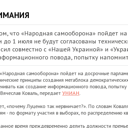
НИМАНИЯ
том, что «Народная самооборона» пойдет н
и до 1 июля не будут согласованы техничес
сил совместно с «Нашей Украиной» и «Укр
нформационного повода, попытку напомнить
 «Народная самооборона» пойдет на досрочные парламе
нические принципы создания мегаблока демократических
нивать как создание информационного повода, попытку 
 Вячеслав Коваль, передает
УНИАН
.
ет, «почему Луценко так нервничает?». По словам Ковал
м - по формату участия в выборах, по распределению кв
а данное время преждевременно делить должности премь