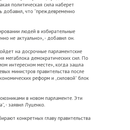
акая политическая сила наберет
ль добавил, что “преждевременно
гировании людей в избирательные
но не актуально», - добавил он.
пойдет на досрочные парламентские
ия мегаблока демократических сил. По
мом интересном месте», когда зашла
евых министров правительства после
кономических реформ и „силовой” блок
оюзниками в новом парламенте. Эти
, - заявил Луценко.
збирают конкретных главу правительства