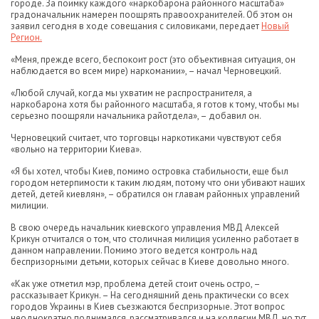
городе. За поимку каждого «наркобарона районного масштаба»
градоначальник намерен поощрять правоохранителей. Об этом он
заявил сегодня в ходе совещания с силовиками, передает
Новый
Регион.
«Меня, прежде всего, беспокоит рост (это объективная ситуация, он
наблюдается во всем мире) наркомании», – начал Черновецкий.
«Любой случай, когда мы ухватим не распространителя, а
наркобарона хотя бы районного масштаба, я готов к тому, чтобы мы
серьезно поощряли начальника райотдела», – добавил он.
Черновецкий считает, что торговцы наркотиками чувствуют себя
«вольно на территории Киева».
«Я бы хотел, чтобы Киев, помимо островка стабильности, еще был
городом нетерпимости к таким людям, потому что они убивают наших
детей, детей киевлян», – обратился он главам районных управлений
милиции.
В свою очередь начальник киевского управления МВД Алексей
Крикун отчитался о том, что столичная милиция усиленно работает в
данном направлении. Помимо этого ведется контроль над
беспризорными детьми, которых сейчас в Киеве довольно много.
«Как уже отметил мэр, проблема детей стоит очень остро, –
рассказывает Крикун. – На сегодняшний день практически со всех
городов Украины в Киев съезжаются беспризорные. Этот вопрос
неоднократно поднимался, рассматривался и на коллегии МВД, но тут