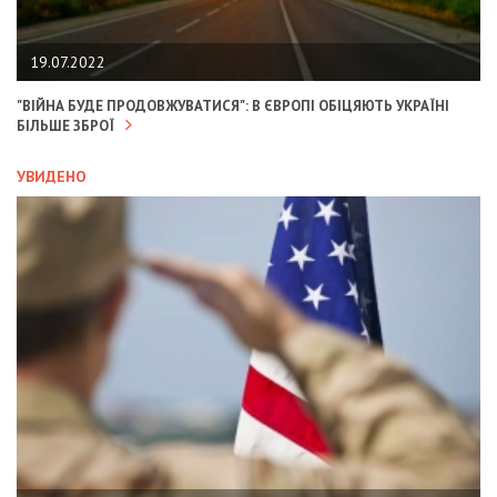
19.07.2022
"ВІЙНА БУДЕ ПРОДОВЖУВАТИСЯ": В ЄВРОПІ ОБІЦЯЮТЬ УКРАЇНІ
БІЛЬШЕ ЗБРОЇ
УВИДЕНО