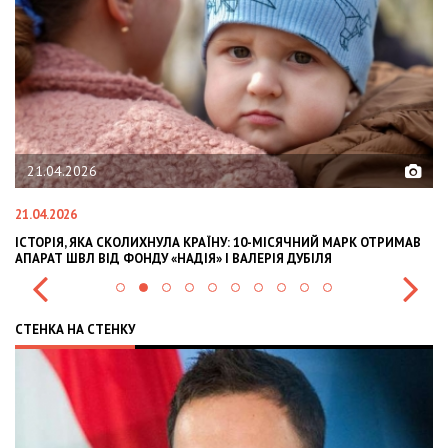
21.04.2026
21.04.2026
02
ІСТОРІЯ, ЯКА СКОЛИХНУЛА КРАЇНУ: 10-МІСЯЧНИЙ МАРК ОТРИМАВ
OL
АПАРАТ ШВЛ ВІД ФОНДУ «НАДІЯ» І ВАЛЕРІЯ ДУБІЛЯ
IN
СТЕНКА НА СТЕНКУ