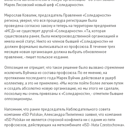
Марек Лисовский новый шеф «Солидарности».
Мирослав Ковалик, председатель Правления «Солидарности»
региона, уверил, что вся процедура регистрации была
проведена согласно закону и теперь на территории предприятия
«ИСД» не существует другой «Солидарности». «Та, которая
существовала ранее, была межпроизводственной организацией и
имела иной статус. Никто из членов бывшей «Солидарности» не
должен формально выписываться из профсоюза. В течение трех
месяцев новая организация должна выбрать обновленное
правление, - пишет польское издание.
Оппозиция не отрицает, что такое решение было вызвано стремление
исключить Вуйчика из состава профсоюза. По ее мнению, на
протяжении последнего года Марек Вуйчик действовал в ущерб
коллективу, а это не приемлемо. «Мы могли пойти более легким путем
и создать абсолютно новую организацию, но мы этого не сделали,
поскольку мы очень привязаны к «Солидарности», - отметили бывшие
оппозиционеры.
Напомним, что ранее председатель Наблюдательного совета
компании «ISD Polska», Александра Пилипенко заявил, что компания
«ISD Polska» не является стороной конфликта ни с одним из пяти
профсоюзов, действующих на меткомбинате «ISD- Huta Czestochowa».