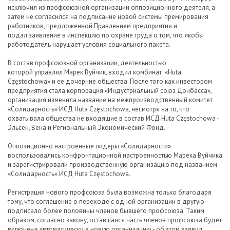
исключил из профсоюзной организации оппозиционного деятеля, а
затем не согласился на подписание новой системы премирования
работников, предложенной Правлением предприятия и
подал заявление в инспекцию по охране труда о том, что якобы
работодатель нарушает условия социального пакета.
В состав профсоюзной организации, деятельностью
которой управлял Марек Вуйчик, входил комбинат «Huta
Częstochowa» и ее дочерние общества. После того как инвестором
предприятия стала корпорация «Индустриальный союз Донбасса»,
организация изменила название на межпроизводственный комитет
«Солидарность» ИСД Huta Częstochowa, несмотря на то, что
охватывала общества не входящие в состав ИСД Huta Częstochowa -
Эльсен, Вена и Региональный Экономический Фонд.
Оппозиционно настроенные лидеры «Солидарности»
воспользовались конфронтационной настроенностью Марека Вуйчика
и зарегистрировали производственную организацию под названием
«Солидарность» ИСД Huta Częstochowa.
Регистрация нового профсоюза была возможна только благодаря
тому, что соглашение о переходе с одной организации в другую
подписало более половины членов бывшего профсоюза. Таким
образом, согласно закону, оставшаяся часть членов профсоюза будет
включена автоматически в новую организацию - об этом заявил