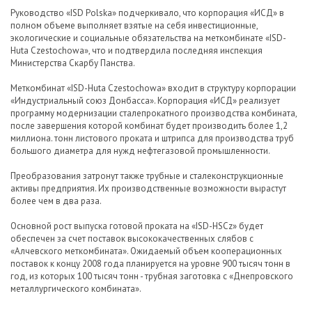
Руководство «ISD Polska» подчеркивало, что корпорация «ИСД» в
полном объеме выполняет взятые на себя инвестиционные,
экологические и социальные обязательства на меткомбинате «ISD-
Huta Czestochowa», что и подтвердила последняя инспекция
Министерства Скарбу Панства.
Меткомбинат «ISD-Huta Czеstochowa» входит в структуру корпорации
«Индустриальный союз Донбасса». Корпорация «ИСД» реализует
программу модернизации сталепрокатного производства комбината,
после завершения которой комбинат будет производить более 1,2
миллиона. тонн листового проката и штрипса для производства труб
большого диаметра для нужд нефтегазовой промышленности.
Преобразования затронут также трубные и сталеконструкционные
активы предприятия. Их производственные возможности вырастут
более чем в два раза.
Основной рост выпуска готовой проката на «ISD-HSCz» будет
обеспечен за счет поставок высококачественных слябов с
«Алчевского меткомбината». Ожидаемый объем кооперационных
поставок к концу 2008 года планируется на уровне 900 тысяч тонн в
год, из которых 100 тысяч тонн - трубная заготовка с «Днепровского
металлургического комбината».