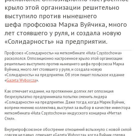
крыло этой организации решительно
выступило против нынешнего
шефа профсоюза Марка Вуйчика, много
лет стоявшего у руля, и создала новую
«Солидарность» на предприятии.
Профсоюз «Солидарность» на меткомбинате «Huta Częstochowa»
раскололся. Оппозиционно настроенное крыло этой организации
решительно выступило против нынешнего шефа профсоюза Марка
Вуйчика, много лет стоявшего у руля, и создала новую
«Солидарность» на предприятии. Об этом пишет польское издание
«
Gazeta Wyborcza
».
Как отмечает издание, на протяжении долгих лет оппозиция
безрезультатно предпринимала попытки сменить лидера
«Солидарности» на предприятии. Даже тогда, когда Марек Вуйчик,
вопреки мнению коллектива, выступил за выбор в качестве инвестора
меткомбината «Huta Częstochowa» индусского концерна «Миттал
Стил».
Внутрипрофсоюзное обострение отношений вспыхнуло с новой силой
совсем недавно, отмечает «Gazeta Wyborcza», когда Вуйчик сперва