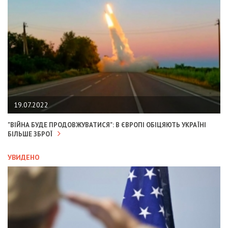
19.07.2022
"ВІЙНА БУДЕ ПРОДОВЖУВАТИСЯ": В ЄВРОПІ ОБІЦЯЮТЬ УКРАЇНІ
БІЛЬШЕ ЗБРОЇ
УВИДЕНО