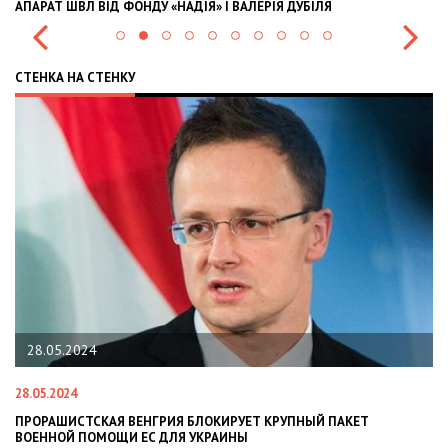
АПАРАТ ШВЛ ВІД ФОНДУ «НАДІЯ» І ВАЛЕРІЯ ДУБІЛЯ
IN
СТЕНКА НА СТЕНКУ
28.05.2024
28.05.2024
22
ПРОРАШИСТСКАЯ ВЕНГРИЯ БЛОКИРУЕТ КРУПНЫЙ ПАКЕТ
Н
ВОЕННОЙ ПОМОЩИ ЕС ДЛЯ УКРАИНЫ
СИ