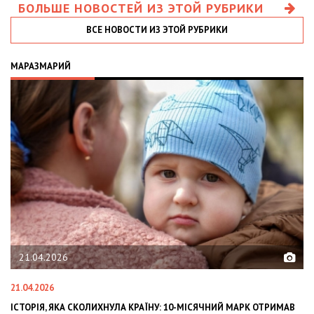
БОЛЬШЕ НОВОСТЕЙ ИЗ ЭТОЙ РУБРИКИ
ВСЕ НОВОСТИ ИЗ ЭТОЙ РУБРИКИ
МАРАЗМАРИЙ
21.04.2026
21.04.2026
02
ІСТОРІЯ, ЯКА СКОЛИХНУЛА КРАЇНУ: 10-МІСЯЧНИЙ МАРК ОТРИМАВ
OL