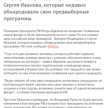
Сергея Иванова, которые недавно
обнародовали свои предвыборные
программы.
Помощник президента РФ Игорь Шувалов не исключает появления
новой фигуры в числе претендентов на пост главы России помимо
двух российских вице-премьеров - Дмитрия Медведева и Сергея
Иванова, которые недавно обнародовали свои предвыборные
программы. Об этом сообщает
NEWSru
.
"У нас есть два активных человека, которые работают первыми
заместителями премьер-министра с разными обязанностями и очень
либеральны во взглядах", - заявил Шувалов, выступая в четверг в
политологическом Центре стратегических и международных
исследований в Вашингтоне. Он добавил, что "каждый из них может
победить", но при этом возможно появление еще одного кандидата.
"Люди говорят об этих двух кандидатах, возможных кандидатах, но
мой президент может сделать еще один сюрприз и, может быть,
позднее в этом году вы, возможно, узнаете еще об одной возможной
фигуре", - сообщил помощник президента РФ.
При этом Шувалов подтвердил, что Владимир Путин не будет вносить
изменения в Конституцию РФ и покинет пост президента по истечении
своих полномочий. "Все время спрашивают, действительно ли