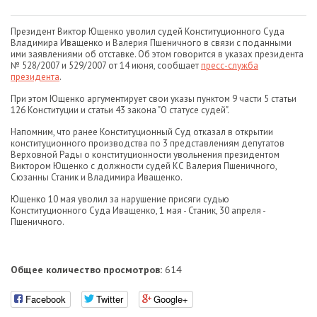
Президент Виктор Ющенко уволил судей Конституционного Суда
Владимира Иващенко и Валерия Пшеничного в связи с поданными
ими заявлениями об отставке. Об этом говорится в указах президента
№ 528/2007 и 529/2007 от 14 июня, сообщает
пресс-служба
президента
.
При этом Ющенко аргументирует свои указы пунктом 9 части 5 статьи
126 Конституции и статьи 43 закона "О статусе судей".
Напомним, что ранее Конституционный Суд отказал в открытии
конституционного производства по 3 представлениям депутатов
Верховной Рады о конституционности увольнения президентом
Виктором Ющенко с должности судей КС Валерия Пшеничного,
Сюзанны Станик и Владимира Иващенко.
Ющенко 10 мая уволил за нарушение присяги судью
Конституционного Суда Иващенко, 1 мая - Станик, 30 апреля -
Пшеничного.
Общее количество просмотров:
614
Facebook
Twitter
Google+