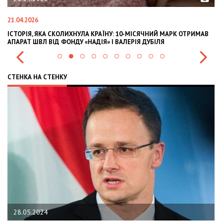
21.04.2026
02
ІСТОРІЯ, ЯКА СКОЛИХНУЛА КРАЇНУ: 10-МІСЯЧНИЙ МАРК ОТРИМАВ
OL
АПАРАТ ШВЛ ВІД ФОНДУ «НАДІЯ» І ВАЛЕРІЯ ДУБІЛЯ
IN
СТЕНКА НА СТЕНКУ
28.05.2024