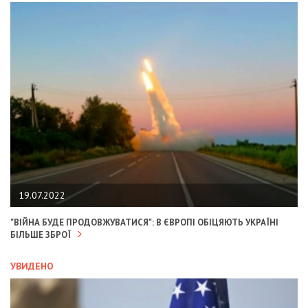
19.07.2022
"ВІЙНА БУДЕ ПРОДОВЖУВАТИСЯ": В ЄВРОПІ ОБІЦЯЮТЬ УКРАЇНІ
БІЛЬШЕ ЗБРОЇ
УВИДЕНО