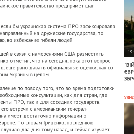
АГЕ
раинское правительство предпримет шаг
УГО
РОЗ
НА
ЗАК
 если бы украинская система ПРО зафиксировала
направленный на дружеские государства, то
ю, во избежание гибели людей.
ЭКО
19.
кшей в связи с намерениями США разместить
ТРА
нко отметил, что на сегодня, пока этот вопрос
"ВІ
ОБГ
ь, еще рано давать официальные оценки, как со
ЄВР
СКА
оны Украины в целом.
САН
ЗБР
ПРО
аление по поводу того, что во время подготовки
“ПІ
еобходимые консультации, как для стран, где
ПОТ
УВИ
енты ПРО, так и для соседних государств.
 его встречи с американским генерал-
ина имеет достаточно информации о
ПОЛ
вропе. По словам Гриценко, последнюю
учило два дня тому назад, и сейчас изучает
УКР