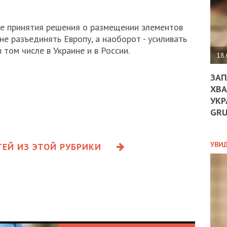
ДО
ЄС
ЗНИ
ае принятия решения о размещении элементов
ЕКО
е разъединять Европу, а наоборот - усиливать
УГО
 том числе в Украине и в России.
-
18.
ОРБ
ЗАП
ХВА
УКР
ПОЛ
GR
ПРО
ДОГ
УХИ
УВИ
ЕЙ ИЗ ЭТОЙ РУБРИКИ
ШАБ
ТА
НІК
НОВ
ПОД
СПР