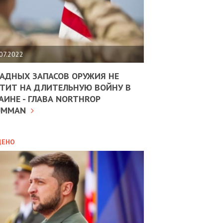
ЩИТЬ
НОМІКУ
РЩИНИ
07.2022
АН
АДНЫХ ЗАПАСОВ ОРУЖИЯ НЕ
ТИТ НА ДЛИТЕЛЬНУЮ ВОЙНУ В
АИНЕ - ГЛАВА NORTHROP
ИТИКА
10.02.2025
UMMAN
МВС
ДОВЖУЄ
АНЯТИ
ЛЯНТІВ
ДЕНО
УНІНА
ОЛОВА:
І
РОБИЦІ
АВ