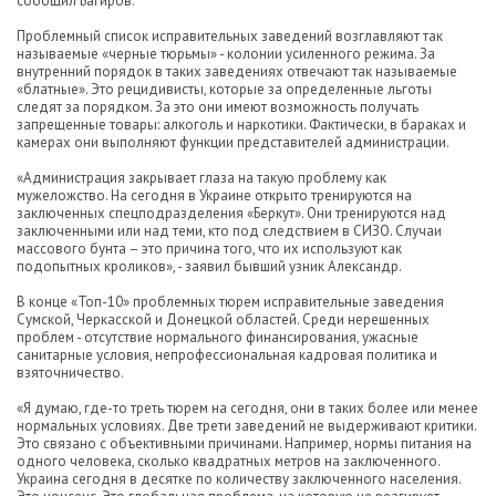
сообщил Багиров.
Проблемный список исправительных заведений возглавляют так
называемые «черные тюрьмы» - колонии усиленного режима. За
внутренний порядок в таких заведениях отвечают так называемые
«блатные». Это рецидивисты, которые за определенные льготы
следят за порядком. За это они имеют возможность получать
запрещенные товары: алкоголь и наркотики. Фактически, в бараках и
камерах они выполняют функции представителей администрации.
«Администрация закрывает глаза на такую проблему как
мужеложство. На сегодня в Украине открыто тренируются на
заключенных спецподразделения «Беркут». Они тренируются над
заключенными или над теми, кто под следствием в СИЗО. Случаи
массового бунта – это причина того, что их используют как
подопытных кроликов», - заявил бывший узник Александр.
В конце «Топ-10» проблемных тюрем исправительные заведения
Сумской, Черкасской и Донецкой областей. Среди нерешенных
проблем - отсутствие нормального финансирования, ужасные
санитарные условия, непрофессиональная кадровая политика и
взяточничество.
«Я думаю, где-то треть тюрем на сегодня, они в таких более или менее
нормальных условиях. Две трети заведений не выдерживают критики.
Это связано с объективными причинами. Например, нормы питания на
одного человека, сколько квадратных метров на заключенного.
Украина сегодня в десятке по количеству заключенного населения.