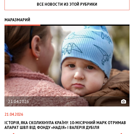
ВСЕ НОВОСТИ ИЗ ЭТОЙ РУБРИКИ
МАРАЗМАРИЙ
21.04.2026
21.04.2026
02
ІСТОРІЯ, ЯКА СКОЛИХНУЛА КРАЇНУ: 10-МІСЯЧНИЙ МАРК ОТРИМАВ
OL
АПАРАТ ШВЛ ВІД ФОНДУ «НАДІЯ» І ВАЛЕРІЯ ДУБІЛЯ
IN