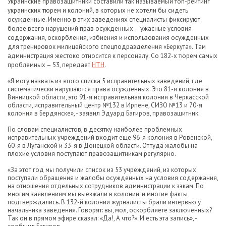
Украинские правозащитники составили так называемый топ-рейтинг
украинских тюрем и колоний, в которых не хотели бы сидеть
осужденные. Именно в этих заведениях специалисты фиксируют
более всего нарушений прав осужденных – ужасные условия
содержания, оскорбления, избиения и использования осужденных
для тренировок милицейского спецподразделения «Беркута». Там
администрация жестоко относится к персоналу. Со 182-х тюрем самых
проблемных – 53, передает
НТН
.
«Я могу назвать из этого списка 5 исправительных заведений, где
систематически нарушаются права осужденных. Это 81-я колония в
Винницкой области, это 91-я исправительная колония в Черкасской
области, исправительный центр №132 в Ирпене, СИЗО №13 и 70-я
колония в Бердянске», - заявил Эдуард Багиров, правозащитник.
По словам специалистов, в десятку наиболее проблемных
исправительных учреждений входит еще 96-я колония в Ровенской,
60-я в Луганской и 33-я в Донецкой области. Оттуда жалобы на
плохие условия поступают правозащитникам регулярно.
«За этот год мы получили список из 53 учреждений, из которых
поступали обращения и жалобы осужденных на условия содержания,
на отношения отдельных сотрудников администрации к зэкам. По
многим заявлениям мы выезжали в колонии, и многие факты
подтверждались. В 132-й колонии журналисты брали интервью у
начальника заведения. Говорят: вы, мол, оскорбляете заключенных?
Так он в прямом эфире сказал: «Да!, А что?». И есть эта запись», -