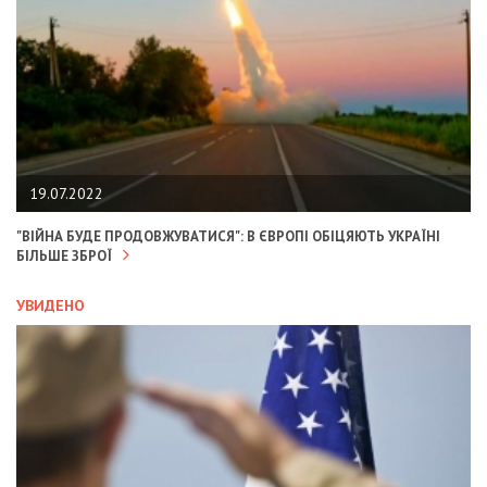
19.07.2022
"ВІЙНА БУДЕ ПРОДОВЖУВАТИСЯ": В ЄВРОПІ ОБІЦЯЮТЬ УКРАЇНІ
БІЛЬШЕ ЗБРОЇ
УВИДЕНО