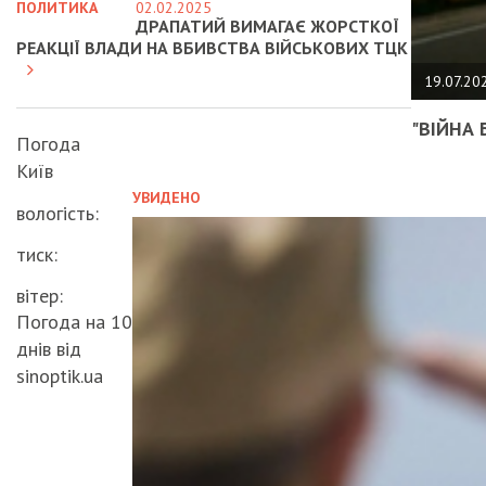
ПОЛИТИКА
02.02.2025
ДРАПАТИЙ ВИМАГАЄ ЖОРСТКОЇ
РЕАКЦІЇ ВЛАДИ НА ВБИВСТВА ВІЙСЬКОВИХ ТЦК
19.07.20
"ВІЙНА 
Погода
Київ
УВИДЕНО
вологість:
тиск:
вітер:
Погода на 10
днів від
sinoptik.ua