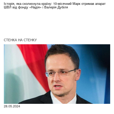
Історія, яка сколихнула країну: 10-місячний Марк отримав апарат
Ol
ШВЛ від фонду «Надія» і Валерія Дубіля
In
СТЕНКА НА СТЕНКУ
28.05.2024
22