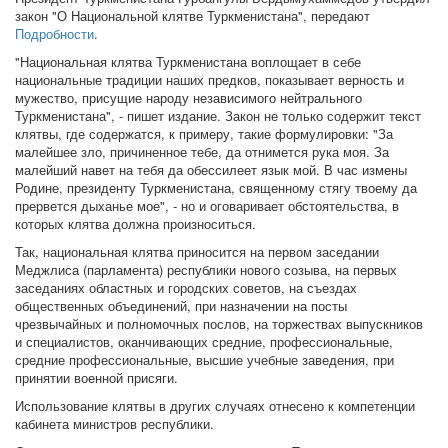
закон "О Национальной клятве Туркменистана", передают
Подробности
.
"Национальная клятва Туркменистана воплощает в себе
национальные традиции наших предков, показывает верность и
мужество, присущие народу независимого нейтрального
Туркменистана", - пишет издание. Закон не только содержит текст
клятвы, где содержатся, к примеру, такие формулировки: "За
малейшее зло, причиненное тебе, да отнимется рука моя. За
малейший навет на тебя да обессилеет язык мой. В час измены
Родине, президенту Туркменистана, священному стягу твоему да
прервется дыханье мое", - но и оговаривает обстоятельства, в
которых клятва должна произноситься.
Так, национальная клятва приносится на первом заседании
Меджлиса (парламента) республики нового созыва, на первых
заседаниях областных и городских советов, на съездах
общественных объединений, при назначении на посты
чрезвычайных и полномочных послов, на торжествах выпускников
и специалистов, оканчивающих средние, профессиональные,
средние профессиональные, высшие учебные заведения, при
принятии военной присяги.
Использование клятвы в других случаях отнесено к компетенции
кабинета министров республики.