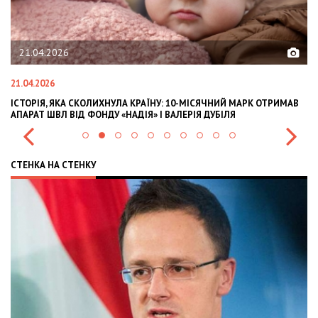
21.04.2026
21.04.2026
02
ІСТОРІЯ, ЯКА СКОЛИХНУЛА КРАЇНУ: 10-МІСЯЧНИЙ МАРК ОТРИМАВ
OL
АПАРАТ ШВЛ ВІД ФОНДУ «НАДІЯ» І ВАЛЕРІЯ ДУБІЛЯ
IN
СТЕНКА НА СТЕНКУ