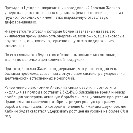
Президент Центра антикризисных исследований Ярослав Жалило
утверждает, что однозначно оценить эффект повышения цен на газ
трудно, поскольку он имеет четко выраженную отраслевую
дифференциацию.
«Разумеется, те отрасли, которые более «завязаны» на газе, это
химическая промышленность, энергетика, возможно, еще некоторые
подотрасли, они, конечно, серьезно ощутят это подорожание», -
отметил он.
По его словам, это будет способствовать повышению оптовых, а
значит по цепочке и цен конечной продукции.
При этом, Ярослав Жалило подчеркивает, что у нас сегодня есть
большая проблема, связанная с отсутствием системы регулирования
деятельности естественных монополий.
Ранее министр экономики Анатолий Кинах озвучил прогноз, что
инфляция за полгода составит 2,3-2,4%. В ближайшее время министр
пообещал развернуть активную борьбу с инфляционными процессами.
Правительство намерено одобрить среднесрочную программу
борьбы с инфляцией, по которой в течение ближайших двух-трех лет
Кабмин будет стараться удерживать рост цен на уровне не более 6% в
год.