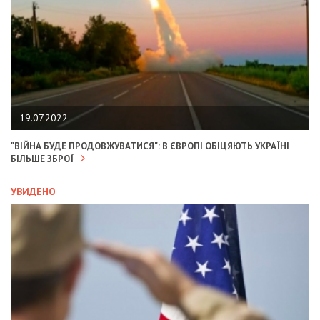
19.07.2022
"ВІЙНА БУДЕ ПРОДОВЖУВАТИСЯ": В ЄВРОПІ ОБІЦЯЮТЬ УКРАЇНІ
БІЛЬШЕ ЗБРОЇ
УВИДЕНО