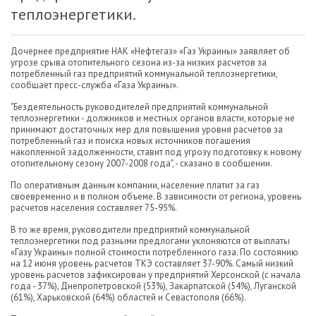
теплоэнергетики.
Дочернее предприятие НАК «Нефтегаз» «Газ Украины» заявляет об
угрозе срыва отопительного сезона из-за низких расчетов за
потребленный газ предприятий коммунальной теплоэнергетики,
сообщает пресс-служба «Газа Украины».
"Бездеятельность руководителей предприятий коммунальной
теплоэнергетики - должников и местных органов власти, которые не
принимают достаточных мер для повышения уровня расчетов за
потребленный газ и поиска новых источников погашения
накопленной задолженности, ставит под угрозу подготовку к новому
отопительному сезону 2007-2008 года", - сказано в сообщении.
По оперативным данным компании, население платит за газ
своевременно и в полном объеме. В зависимости от региона, уровень
расчетов населения составляет 75-95%.
В то же время, руководители предприятий коммунальной
теплоэнергетики под разными предлогами уклоняются от выплаты
«Газу Украины» полной стоимости потребленного газа. По состоянию
на 12 июня уровень расчетов ТКЭ составляет 37-90%. Самый низкий
уровень расчетов зафиксирован у предприятий Херсонской (с начала
года - 37%), Днепропетровской (53%), Закарпатской (54%), Луганской
(61%), Харьковской (64%) областей и Севастополя (66%).