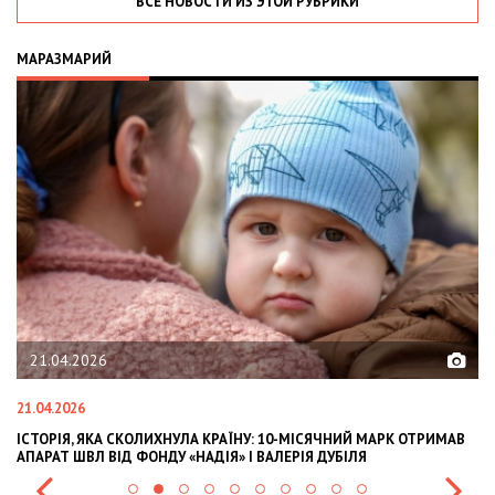
ВСЕ НОВОСТИ ИЗ ЭТОЙ РУБРИКИ
МАРАЗМАРИЙ
21.04.2026
21.04.2026
02
ІСТОРІЯ, ЯКА СКОЛИХНУЛА КРАЇНУ: 10-МІСЯЧНИЙ МАРК ОТРИМАВ
OL
АПАРАТ ШВЛ ВІД ФОНДУ «НАДІЯ» І ВАЛЕРІЯ ДУБІЛЯ
IN