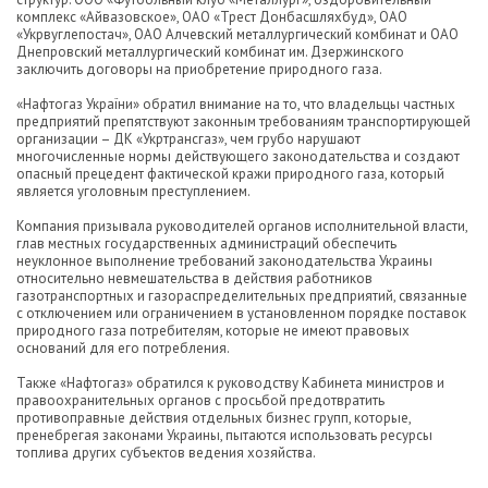
комплекс «Айвазовское», ОАО «Трест Донбасшляхбуд», ОАО
«Укрвуглепостач», ОАО Алчевский металлургический комбинат и ОАО
Днепровский металлургический комбинат им. Дзержинского
заключить договоры на приобретение природного газа.
«Нафтогаз України» обратил внимание на то, что владельцы частных
предприятий препятствуют законным требованиям транспортирующей
организации – ДК «Укртрансгаз», чем грубо нарушают
многочисленные нормы действующего законодательства и создают
опасный прецедент фактической кражи природного газа, который
является уголовным преступлением.
Компания призывала руководителей органов исполнительной власти,
глав местных государственных администраций обеспечить
неуклонное выполнение требований законодательства Украины
относительно невмешательства в действия работников
газотранспортных и газораспределительных предприятий, связанные
с отключением или ограничением в установленном порядке поставок
природного газа потребителям, которые не имеют правовых
оснований для его потребления.
Также «Нафтогаз» обратился к руководству Кабинета министров и
правоохранительных органов с просьбой предотвратить
противоправные действия отдельных бизнес групп, которые,
пренебрегая законами Украины, пытаются использовать ресурсы
топлива других субъектов ведения хозяйства.