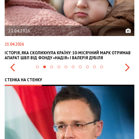
21.04.2026
21.04.2026
02
ІСТОРІЯ, ЯКА СКОЛИХНУЛА КРАЇНУ: 10-МІСЯЧНИЙ МАРК ОТРИМАВ
OL
АПАРАТ ШВЛ ВІД ФОНДУ «НАДІЯ» І ВАЛЕРІЯ ДУБІЛЯ
IN
СТЕНКА НА СТЕНКУ