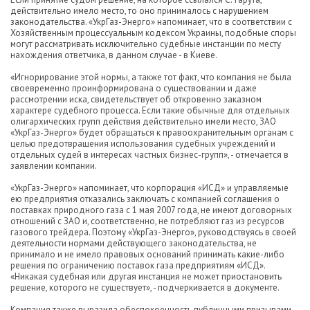
действительно имело место, то оно принималось с нарушением
законодательства. «УкрГаз-Энерго» напоминает, что в соответствии с
Хозяйственным процессуальным кодексом Украины, подобные споры
могут рассматривать исключительно судебные инстанции по месту
нахождения ответчика, в данном случае - в Киеве.
«Игнорирование этой нормы, а также тот факт, что компания не была
своевременно проинформирована о существовании и даже
рассмотрении иска, свидетельствует об откровенно заказном
характере судебного процесса. Если такие обычные для отдельных
олигархических групп действия действительно имели место, ЗАО
«УкрГаз-Энерго» будет обращаться к правоохранительным органам с
целью предотвращения использования судебных учреждений и
отдельных судей в интересах частных бизнес-групп», - отмечается в
заявлении компании.
«УкрГаз-Энерго» напоминает, что корпорация «ИСД» и управляемые
ею предприятия отказались заключать с компанией соглашения о
поставках природного газа с 1 мая 2007 года, не имеют договорных
отношений с ЗАО и, соответственно, не потребляют газ из ресурсов
газового трейдера. Поэтому «УкрГаз-Энерго», руководствуясь в своей
деятельности нормами действующего законодательства, не
принимало и не имело правовых оснований принимать какие-либо
решения по ограничению поставок газа предприятиям «ИСД».
«Никакая судебная или другая инстанция не может приостановить
решение, которого не существует», - подчеркивается в документе.
Компания также выразила обеспокоенность публичными призывами