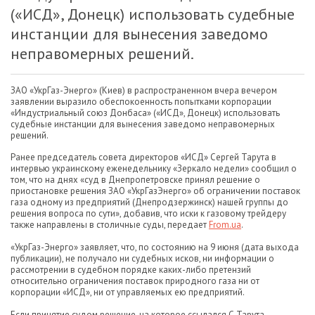
(«ИСД», Донецк) использовать судебные
инстанции для вынесения заведомо
неправомерных решений.
ЗАО «УкрГаз-Энерго» (Киев) в распространенном вчера вечером
заявлении выразило обеспокоенность попытками корпорации
«Индустриальный союз Донбаса» («ИСД», Донецк) использовать
судебные инстанции для вынесения заведомо неправомерных
решений.
Ранее председатель совета директоров «ИСД» Сергей Тарута в
интервью украинскому еженедельнику «Зеркало недели» сообщил о
том, что на днях «суд в Днепропетровске принял решение о
приостановке решения ЗАО «УкрГазЭнерго» об ограничении поставок
газа одному из предприятий (Днепродзержинск) нашей группы до
решения вопроса по сути», добавив, что иски к газовому трейдеру
также направлены в столичные суды, передает
From.ua
.
«УкрГаз-Энерго» заявляет, что, по состоянию на 9 июня (дата выхода
публикации), не получало ни судебных исков, ни информации о
рассмотрении в судебном порядке каких-либо претензий
относительно ограничения поставок природного газа ни от
корпорации «ИСД», ни от управляемых ею предприятий.
Если принятие судом решение, на которое ссылался С.Тарута,