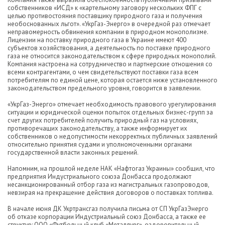
собственников «ИСД» к «картельному заговору нескольких ФПГ с
целью противостояния поставщику природного газа и получения
необоснованных льгот». «УкрГаз-Энерго» в очередной раз отмечает
неправомерность обвинения компании в природном монополизме.
Лицензии на поставку природного газа в Украине имеют 400
субъектов хозяйствования, а деятельность по поставке природного
газа не относится законодательством к сфере природных монополий.
Компания настроена на сотрудничество и партнерские отношения со
всеми контрагентами, о чем свидетельствуют поставки газа всем
потребителям по единой цене, которая остается ниже установленного
законодательством предельного уровня, говорится в заявлении.
«УкрГаз-Энерго» отмечает необходимость правового урегулирования
ситуации и юридической оценки попыток отдельных бизнес-групп за
счет других потребителей получить природный газ на условиях,
противоречащих законодательству, а также информирует их
собственников о недопустимости некорректных публичных заявлений
относительно принятия судами и уполномоченными органами
государственной власти законных решений.
Напомним, на прошлой неделе НАК «Нафтогаз Украины» сообщил, что
предприятия Индустриального союза Донбасса продолжают
несанкционированный отбор газа из магистральных газопроводов,
невзирая на прекращение действия договоров о поставках топлива.
В начале июня ДК Укртрансгаз получила письма от СП УкрГазЭнерго
об отказе корпорации Индустриальный союз Донбасса, а также ее
структур: ООО «Футбольный клуб «Металлург», оздоровительный