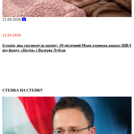
21.04.2026
0
21.04.2026
0
Історія, яка сколихнула країну: 10-місячний Марк отримав апарат ШВЛ
O
від фонду «Надія» і Валерія Дубіля
I
СТЕНКА НА СТЕНКУ