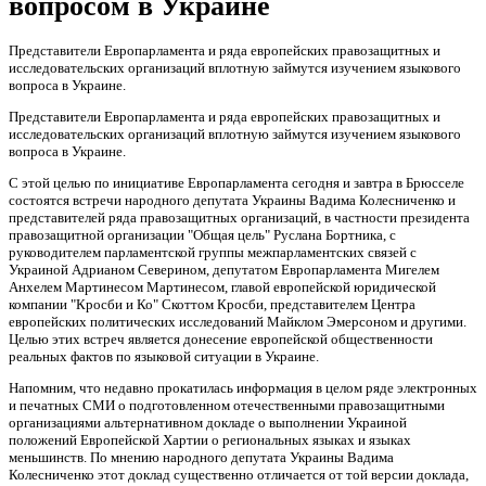
вопросом в Украине
Представители Европарламента и ряда европейских правозащитных и
исследовательских организаций вплотную займутся изучением языкового
вопроса в Украине.
Представители Европарламента и ряда европейских правозащитных и
исследовательских организаций вплотную займутся изучением языкового
вопроса в Украине.
С этой целью по инициативе Европарламента сегодня и завтра в Брюсселе
состоятся встречи народного депутата Украины Вадима Колесниченко и
представителей ряда правозащитных организаций, в частности президента
правозащитной организации "Общая цель" Руслана Бортника, с
руководителем парламентской группы межпарламентских связей с
Украиной Адрианом Северином, депутатом Европарламента Мигелем
Анхелем Мартинесом Мартинесом, главой европейской юридической
компании "Кросби и Ко" Скоттом Кросби, представителем Центра
европейских политических исследований Майклом Эмерсоном и другими.
Целью этих встреч является донесение европейской общественности
реальных фактов по языковой ситуации в Украине.
Напомним, что недавно прокатилась информация в целом ряде электронных
и печатных СМИ о подготовленном отечественными правозащитными
организациями альтернативном докладе о выполнении Украиной
положений Европейской Хартии о региональных языках и языках
меньшинств. По мнению народного депутата Украины Вадима
Колесниченко этот доклад существенно отличается от той версии доклада,