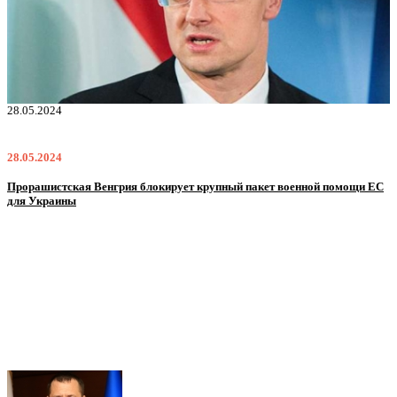
28.05.2024
2
28.05.2024
2
Прорашистская Венгрия блокирует крупный пакет военной помощи ЕС
Н
для Украины
м