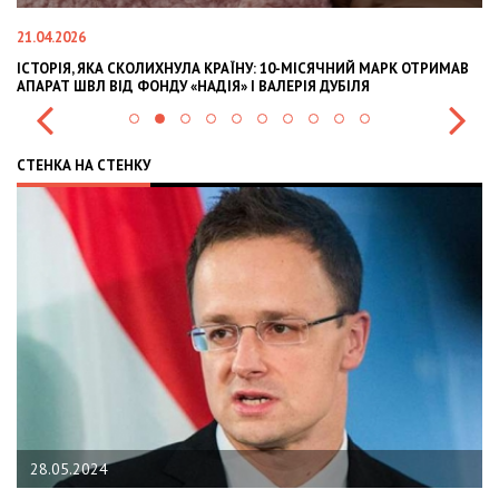
21.04.2026
02
ІСТОРІЯ, ЯКА СКОЛИХНУЛА КРАЇНУ: 10-МІСЯЧНИЙ МАРК ОТРИМАВ
OL
АПАРАТ ШВЛ ВІД ФОНДУ «НАДІЯ» І ВАЛЕРІЯ ДУБІЛЯ
IN
СТЕНКА НА СТЕНКУ
28.05.2024