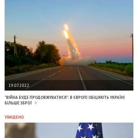
19.07.2022
"ВІЙНА БУДЕ ПРОДОВЖУВАТИСЯ": В ЄВРОПІ ОБІЦЯЮТЬ УКРАЇНІ
БІЛЬШЕ ЗБРОЇ
УВИДЕНО