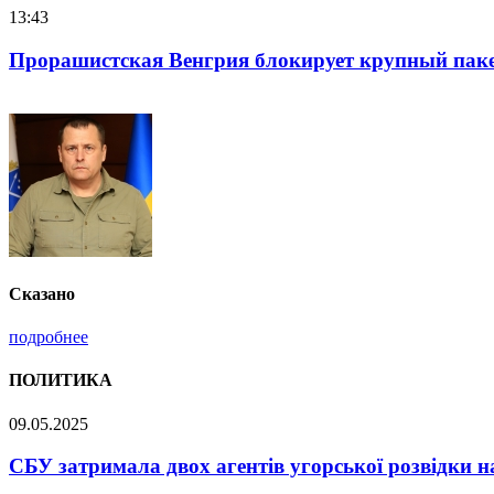
16:25
Нацполіція лякає громадян погіршенням криміноген
Сказано
подробнее
ПОЛИТИКА
09.05.2025
СБУ затримала двох агентів угорської розвідки н