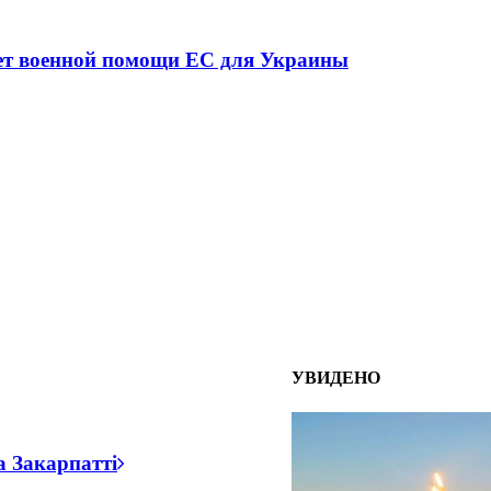
ної ситуації в разі мобілізації поліціянтів на вій
УВИДЕНО
а Закарпатті