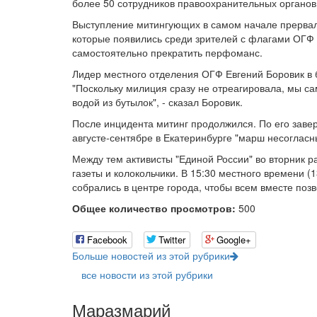
более 50 сотрудников правоохранительных органо
Выступление митингующих в самом начале прервали
которые появились среди зрителей с флагами ОГФ 
самостоятельно прекратить перфоманс.
Лидер местного отделения ОГФ Евгений Боровик в 
"Поскольку милиция сразу не отреагировала, мы са
водой из бутылок", - сказал Боровик.
После инцидента митинг продолжился. По его заве
августе-сентябре в Екатеринбурге "марш несогласн
Между тем активисты "Единой России" во вторник р
газеты и колокольчики. В 15:30 местного времени (
собрались в центре города, чтобы всем вместе позв
Общее количество просмотров:
500
Facebook
Twitter
Google+
Больше новостей из этой рубрики
все новости из этой рубрики
Маразмарий