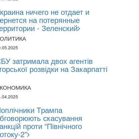
2.2026
краина ничего не отдает и
ернется на потерянные
ерритории - Зеленский
sii Abasov: How Ukrainian Businesses Can 
estments and Hedge Risks During War
ОЛИТИКА
9.05.2025
БУ затримала двох агентів
горської розвідки на Закарпатті
КОНОМИКА
4.04.2025
оплічники Трампа
бговорюють скасування
анкцій проти “Північного
отоку-2”