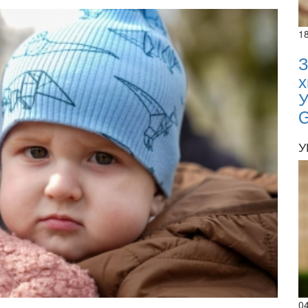
1
З
х
У
У
0
02.02.