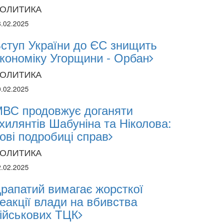
ОЛИТИКА
8.02.2025
ступ України до ЄС знищить
кономіку Угорщини - Орбан
ОЛИТИКА
0.02.2025
2024
ВС продовжує доганяти
1.2024
хилянтів Шабуніна та Ніколова:
ові подробиці справ
поліція лякає громадян погіршенням крим
ОЛИТИКА
 мобілізації поліціянтів на війну
2.02.2025
рапатий вимагає жорсткої
еакції влади на вбивства
ійськових ТЦК