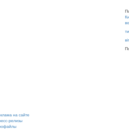
П
Ки
во
ти
ві
По
клама на сайте
ресс-релизы
рофайлы