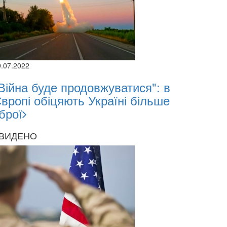
9.07.2022
Війна буде продовжуватися": в
вропі обіцяють Україні більше
брої
ВИДЕНО